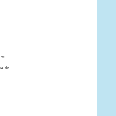
mmes
vail de
.
a
,
]