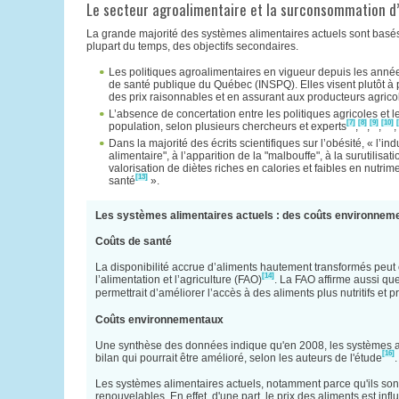
Le secteur agroalimentaire et la surconsommation d’
La grande majorité des systèmes alimentaires actuels sont basés s
plupart du temps, des objectifs secondaires.
Les politiques agroalimentaires en vigueur depuis les année
de santé publique du Québec (INSPQ). Elles visent plutôt à 
des prix raisonnables et en assurant aux producteurs agrico
L’absence de concertation entre les politiques agricoles et l
[7]
[8]
[9]
[10]
population, selon plusieurs chercheurs et experts
,
,
,
,
Dans la majorité des écrits scientifiques sur l’obésité, « l’
alimentaire", à l’apparition de la "malbouffe", à la surutilisa
valorisation de diètes riches en calories et faibles en nutr
[13]
santé
».
Les systèmes alimentaires actuels : des coûts environneme
Coûts de santé
La disponibilité accrue d’aliments hautement transformés peut 
[14]
l’alimentation et l’agriculture (FAO)
. La FAO affirme aussi qu
permettrait d’améliorer l’accès à des aliments plus nutritifs et
Coûts environnementaux
Une synthèse des données indique qu'en 2008, les systèmes ali
[16]
bilan qui pourrait être amélioré, selon les auteurs de l'étude
.
Les systèmes alimentaires actuels, notamment parce qu'ils son
renouvelables. En effet, d'une part, le prix des aliments est in