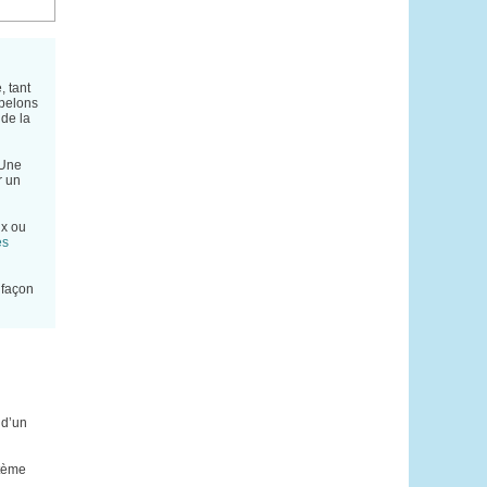
, tant
ppelons
 de la
 Une
r un
ux ou
es
 façon
 d’un
stème