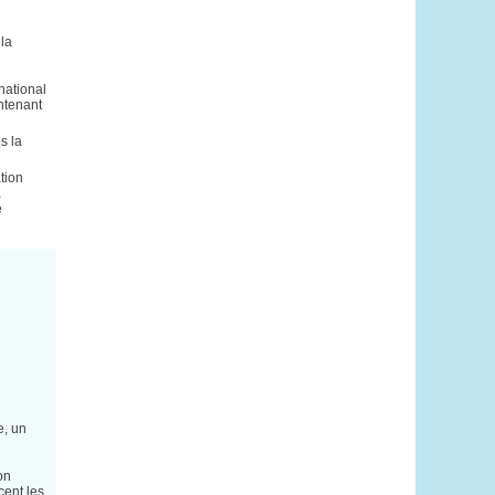
 la
national
ntenant
s la
tion
a
e
e, un
on
cent les