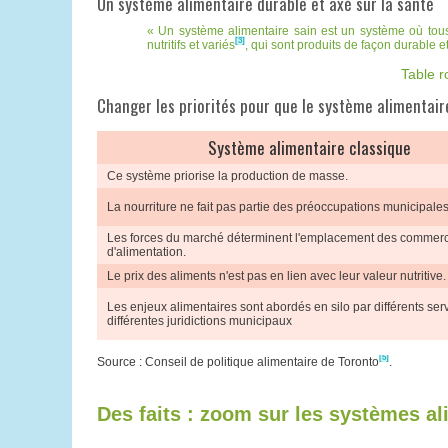
Un système alimentaire durable et axé sur la santé
Un système alimentaire sain est un système où tous 
[3]
nutritifs et variés
, qui sont produits de façon durable
Table r
Changer les priorités pour que le système alimentaire
Système alimentaire classique
Ce système priorise la production de masse.
La nourriture ne fait pas partie des préoccupations municipales
Les forces du marché déterminent l'emplacement des commer
d'alimentation.
Le prix des aliments n'est pas en lien avec leur valeur nutritive.
Les enjeux alimentaires sont abordés en silo par différents serv
différentes juridictions municipaux
[5]
Source : Conseil de politique alimentaire de Toronto
.
Des faits : zoom sur les systèmes al