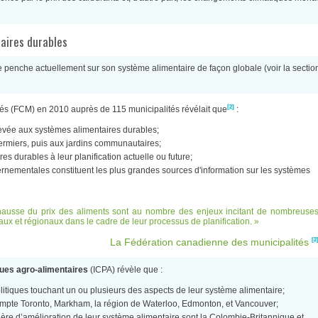
taires durables
e penche actuellement sur son système alimentaire de façon globale (voir la secti
[2]
s (FCM) en 2010 auprès de 115 municipalités révélait que
:
evée aux systèmes alimentaires durables;
fermiers, puis aux jardins communautaires;
es durables à leur planification actuelle ou future;
nementales constituent les plus grandes sources d'information sur les systèmes
 hausse du prix des aliments sont au nombre des enjeux incitant de nombreuse
aux et régionaux dans le cadre de leur processus de planification.
[2
La Fédération canadienne des municipalités
iques agro-alimentaires
(ICPA) révèle que :
olitiques touchant un ou plusieurs des aspects de leur système alimentaire;
ompte Toronto, Markham, la région de Waterloo, Edmonton, et Vancouver;
tière d’amélioration de leur système alimentaire sont la Colombie-Britannique et