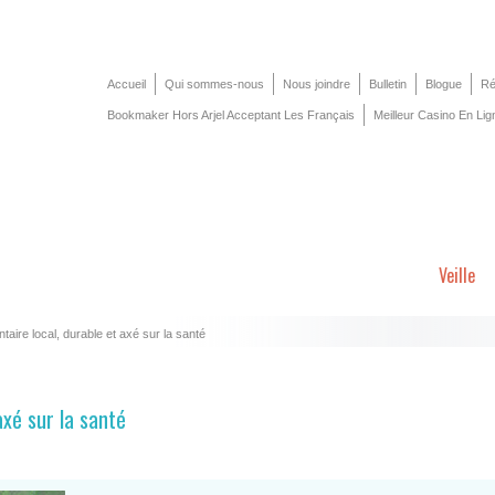
Accueil
Qui sommes-nous
Nous joindre
Bulletin
Blogue
Ré
Bookmaker Hors Arjel Acceptant Les Français
Meilleur Casino En Lig
Veille
aire local, durable et axé sur la santé
axé sur la santé