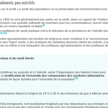
aliments peu nutritifs
ur le profit. La santé des populations ou la préservation de l'environnement sont,
s 1950 ne sont généralement pas axées sur la santé, selon un rapport de l’Institut 
produire une quantité suffisante de nourriture pour les consommateurs, tout en mai
[6]
les un revenu équitable et stable
.
es politiques de santé publique nuit à la réduction de la prévalence de l’obésité dan
[11]
[12]
,
.
industrie agroalimentaire est montrée du doigt pour avoir contribué à la "surconsomma
tion des "logos" santé, à des pratiques de marketing abusives ciblant les enfants, à l
iments ou même à une inéquation des politiques agroalimentaires et des politiques d
ntaux et de santé élevés
contribuer au surpoids et à l’obésité, selon l’Organisation des Nations Unies pour
e la
modification de l’ensemble des composantes des systèmes alimentaires
[15]
 produits de façon durable pour l’ensemble de la population
.
mentaires étaient à l'origine de 19 % à 29 % des émissions de gaz à effet de serr
t très énergivores, sont doublement fragilisés par leur dépendance aux énergies n
fluencé par le prix des carburants et, d'autre part, les changements climatiques mena