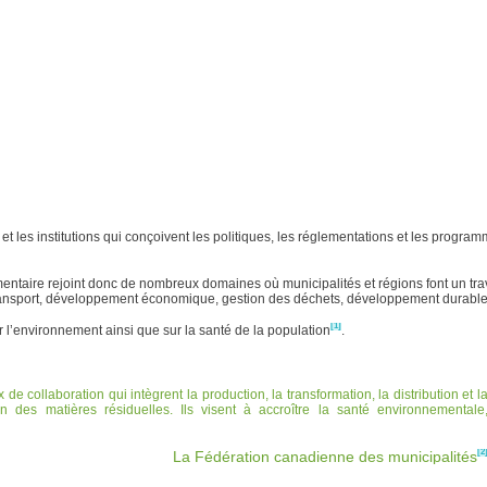
t les institutions qui conçoivent les politiques, les réglementations et les progra
mentaire rejoint donc de nombreux domaines où municipalités et régions font un tra
, transport, développement économique, gestion des déchets, développement durable
[1]
ur l’environnement ainsi que sur la santé de la population
.
 collaboration qui intègrent la production, la transformation, la distribution et l
n des matières résiduelles. Ils visent à accroître la santé environnementale
[2
La Fédération canadienne des municipalités