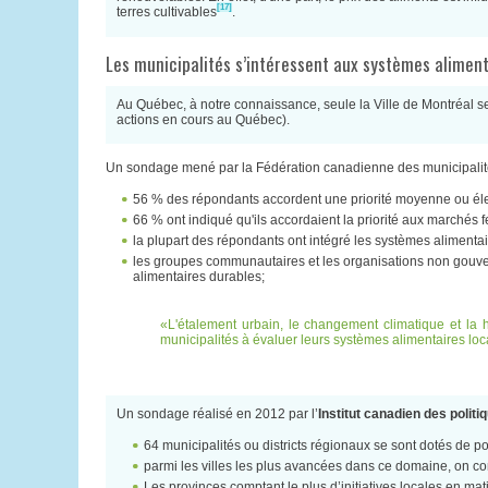
[17]
terres cultivables
.
Les municipalités s’intéressent aux systèmes alimen
Au Québec, à notre connaissance, seule la Ville de Montréal s
actions en cours au Québec).
Un sondage mené par la Fédération canadienne des municipalité
56 % des répondants accordent une priorité moyenne ou él
66 % ont indiqué qu'ils accordaient la priorité aux marchés 
la plupart des répondants ont intégré les systèmes alimentair
les groupes communautaires et les organisations non gouver
alimentaires durables;
L'étalement urbain, le changement climatique et la
municipalités à évaluer leurs systèmes alimentaires loc
Un sondage réalisé en 2012 par l’
Institut canadien des polit
64 municipalités ou districts régionaux se sont dotés de p
parmi les villes les plus avancées dans ce domaine, on c
Les provinces comptant le plus d’initiatives locales en ma