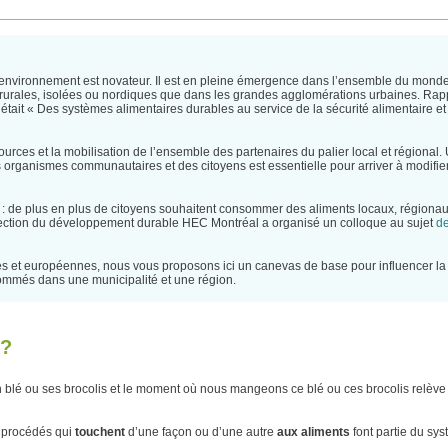
l'environnement est novateur. Il est en pleine émergence dans l’ensemble du monde
rurales, isolées ou nordiques que dans les grandes agglomérations urbaines. Ra
tait « Des systèmes alimentaires durables au service de la sécurité alimentaire et
rces et la mobilisation de l’ensemble des partenaires du palier local et régional.
 les organismes communautaires et des citoyens est essentielle pour arriver à modifie
 : de plus en plus de citoyens souhaitent consommer des aliments locaux, régiona
rection du développement durable HEC Montréal a organisé un colloque au sujet
d
s et européennes, nous vous proposons ici un canevas de base pour influencer la
nsommés dans une municipalité et une région.
e?
 blé ou ses brocolis et le moment où nous mangeons ce blé ou ces brocolis relève
s procédés qui
touchent
d’une façon ou d’une autre
aux aliments
font partie du sy