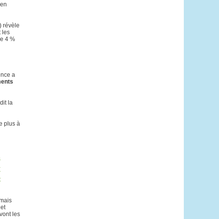
 en
 révèle
 les
de 4 %
ence a
ents
it la
e plus à
s
à
r
t
 mais
et
vont les