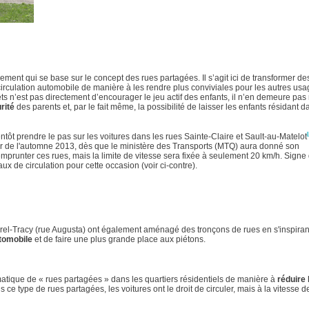
ent qui se base sur le concept des rues partagées. Il s’agit ici de transformer de
irculation automobile de manière à les rendre plus conviviales pour les autres usa
jets n’est pas directement d’encourager le jeu actif des enfants, il n’en demeure pa
rité
des parents et, par le fait même, la possibilité de laisser les enfants résidant 
tôt prendre le pas sur les voitures dans les rues Sainte-Claire et Sault-au-Matelot
tir de l'automne 2013, dès que le ministère des Transports (MTQ) aura donné son
’emprunter ces rues, mais la limite de vitesse sera fixée à seulement 20 km/h. Signe
 de circulation pour cette occasion (voir ci-contre).
rel-Tracy (rue Augusta) ont également aménagé des tronçons de rues en s'inspiran
utomobile
et de faire une plus grande place aux piétons.
ique de « rues partagées » dans les quartiers résidentiels de manière à
réduire 
s ce type de rues partagées, les voitures ont le droit de circuler, mais à la vitesse d