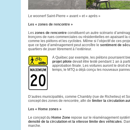
Le woonerf Saint-Pierre « avant » et « après »
Les « zones de rencontre »
Les
zones de rencontre
constituent un autre scénario d’aménagem
tronçons de rues commerciales ou résidentielles en apaisant la c
comme les piétons et les cyclistes. Même si l’objectif de ces pro
que ce type d’aménagement peut accroître le
sentiment de sécu
quartiers de jouer librement à l’extérieur.
À Québec par exemple, les piétons pourraient bien
projet pilote
devait être testé pendant 1 an à par
approbation finale. Les voitures auront le droit d
temps, le MTQ a déjà conçu les nouveaux panneaux
D’autres municipalités, comme Chambly (rue de Richelieu) et So
concept des zones de rencontre, afin de
limiter la circulation a
Les « Home zones »
Le concept du
Home Zone
repose sur le réaménagement systémat
densité de la circulation et la vitesse limite des véhicules
. Dan
marche.