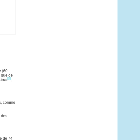
e
(60
) que de
[1]
aires
,
s
, comme
à des
ée de 74