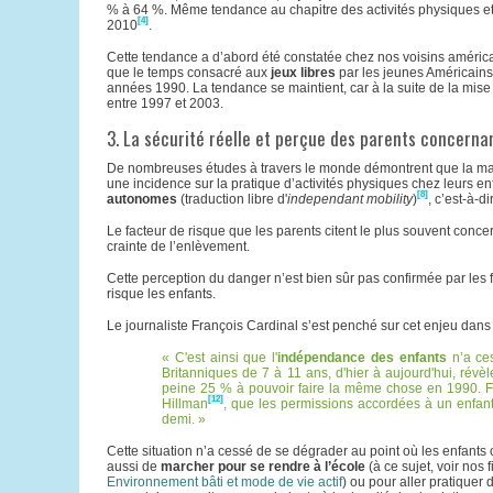
% à 64 %. Même tendance au chapitre des activités physiques et
[4]
2010
.
Cette tendance a d’abord été constatée chez nos voisins américa
que le temps consacré aux
jeux libres
par les jeunes Américains
années 1990. La tendance se maintient, car à la suite de la mis
entre 1997 et 2003.
3. La sécurité réelle et perçue des parents concernant
De nombreuses études à travers le monde démontrent que la mani
une incidence sur la pratique d’activités physiques chez leurs en
[8]
autonomes
(traduction libre d'
independant mobility
)
, c’est-à-d
Le facteur de risque que les parents citent le plus souvent conce
crainte de l’enlèvement.
Cette perception du danger n’est bien sûr pas confirmée par les fa
risque les enfants.
Le journaliste François Cardinal s’est penché sur cet enjeu dans
C'est ainsi que l'
indépendance des enfants
n’a ce
Britanniques de 7 à 11 ans, d'hier à aujourd'hui, révè
peine 25 % à pouvoir faire la même chose en 1990. Fa
[12]
Hillman
, que les permissions accordées à un enfant
demi.
Cette situation n’a cessé de se dégrader au point où les enfant
aussi de
marcher pour se rendre à l’école
(à ce sujet, voir nos 
Environnement bâti et mode de vie actif
) ou pour aller pratiquer 