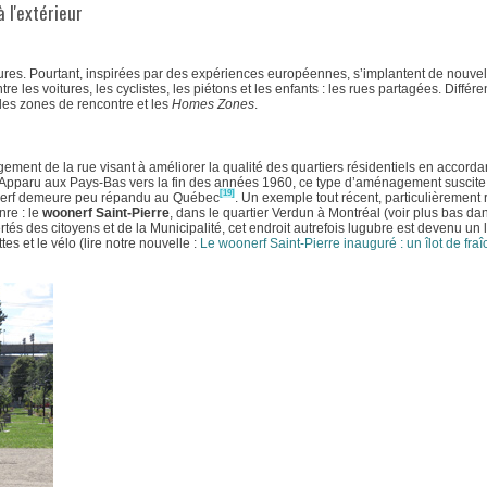
 l'extérieur
tures. Pourtant, inspirées par des expériences européennes, s’implantent de nouvel
e les voitures, les cyclistes, les piétons et les enfants : les rues partagées. Différe
es zones de rencontre et les
Homes Zones
.
agement de la rue visant à améliorer la qualité des quartiers résidentiels en accorda
e. Apparu aux Pays-Bas vers la fin des années 1960, ce type d’aménagement suscite
[19]
nerf demeure peu répandu au Québec
. Un exemple tout récent, particulièrement 
re : le
woonerf Saint-Pierre
, dans le quartier Verdun à Montréal (voir plus bas da
ertés des citoyens et de la Municipalité, cet endroit autrefois lugubre est devenu un 
es et le vélo (lire notre nouvelle :
Le woonerf Saint-Pierre inauguré : un îlot de fra