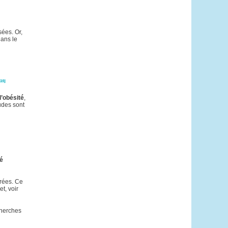
sées. Or,
dans le
[14]
’obésité
,
udes sont
té
urées. Ce
t, voir
cherches