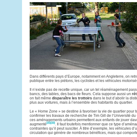
Dans différents pays d’Europe, notamment en Angleterre, on retr
publique entre les piétons, les cyclistes et les véhicules motorisé
Il n’existe pas de recette unique, car un tel réaménagement pass
bancs, des tables, des bacs de fleurs. Cela suppose aussi un
ré
on fait même
disparaître les trottoirs
dans le but d’abolir la dist
plus aux voitures, mais à l’ensemble des habitants du quartier.
Le « Home Zone » se destine à favoriser la vie de quartier pour t
confirmer les travaux de recherche de Tim Gill de l’Université 
ces aménagements urbains permettent aux enfants de jouer davant
[21]
[22]
augmenté
. Il faut toutefois mentionner que ce type d’amén
contraintes qu’il peut susciter. À titre d’exemple, les véhicules 
circulation qui génère de nombreux bénéfices, mais qui comport