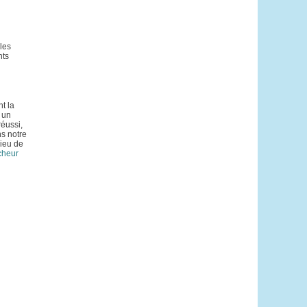
les
nts
nt la
 un
réussi,
ns notre
lieu de
îcheur