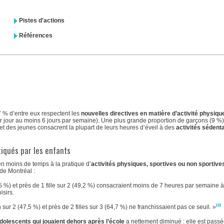
Pistes d'actions
Références
7 % d’entre eux respectent les
nouvelles directives en matière d’activité physiqu
r jour au moins 6 jours par semaine). Une plus grande proportion de garçons (9 %
s et des jeunes consacrent la plupart de leurs heures d’éveil à des
activités sédent
atiqués par les enfants
n moins de temps à la pratique d’
activités physiques, sportives ou non sportive
 de Montréal :
 %) et près de 1 fille sur 2 (49,2 %) consacraient moins de 7 heures par semaine 
isirs.
[3]
r 2 (47,5 %) et près de 2 filles sur 3 (64,7 %) ne franchissaient pas ce seuil. »
dolescents qui jouaient dehors après l’école
a nettement diminué : elle est pass