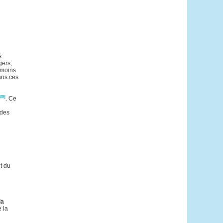
s
gers,
s moins
dans ces
[20]
. Ce
 des
t du
la
e la