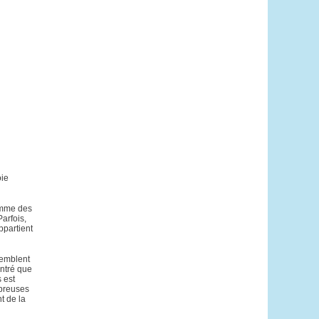
oie
omme des
arfois,
ppartient
semblent
ontré que
 est
mbreuses
t de la