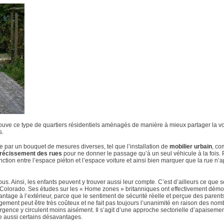
ouve ce type de quartiers résidentiels aménagés de manière à mieux partager la v
s.
e par un bouquet de mesures diverses, tel que l’installation de
mobilier urbain
, c
trécissement des rues
pour ne donner le passage qu’à un seul véhicule à la fois. P
inction entre l’espace piéton et l’espace voiture et ainsi bien marquer que la rue n’a
ous. Ainsi, les enfants peuvent y trouver aussi leur compte. C’est d’ailleurs ce que 
du Colorado. Ses études sur les « Home zones » britanniques ont effectivement dém
age à l’extérieur, parce que le sentiment de sécurité réelle et perçue des parents
agement peut être très coûteux et ne fait pas toujours l’unanimité en raison des no
d’urgence y circulent moins aisément. Il s’agit d’une approche sectorielle d’apaisemen
e aussi certains désavantages.