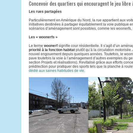
Concevoir des quartiers qui encouragent le jeu libre à
Les rues partagées
Particulièrement en Amérique du Nord, la rue appartient aux voi
initiatives destinées à partager équitablement la voie publique entr
scénarios d’aménagement sont possibles, comme les woonerfs, l
Les « woonerfs »
Le terme
woonerf
signifie cour résidentielle. Il s’agit d’un amén
priorité à la fonction habitat
plutôt qu’à la circulation motorisé
nouvel engouement depuis quelques années. Toutefois, le woo
pave toutefois la voie à l’aménagement d’autres exemples du gen
section Projets et réalisations). Revitalisé grâce aux efforts conc
prédilection pour pratiquer des sports tels que la planche à roulett
dédié aux saines habitudes de vie
.