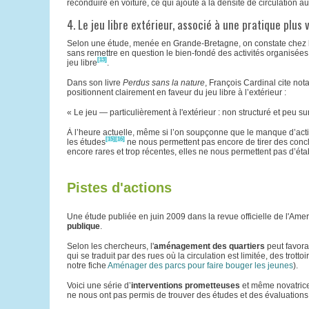
reconduire en voiture, ce qui ajoute à la densité de circulation a
4. Le jeu libre extérieur, associé à une pratique plus 
Selon une étude, menée en Grande-Bretagne, on constate chez l
sans remettre en question le bien-fondé des activités organisées,
[13]
jeu libre
.
Dans son livre
Perdus sans la nature
, François Cardinal cite no
positionnent clairement en faveur du jeu libre à l’extérieur :
« Le jeu — particulièrement à l'extérieur : non structuré et peu s
À l’heure actuelle, même si l’on soupçonne que le manque d’activi
[15]
[16]
les études
ne nous permettent pas encore de tirer des conc
encore rares et trop récentes, elles ne nous permettent pas d’étab
Pistes d'actions
Une étude publiée en juin 2009 dans la revue officielle de l'Ame
publique
.
Selon les chercheurs, l'
aménagement des quartiers
peut favora
qui se traduit par des rues où la circulation est limitée, des trot
notre fiche
Aménager des parcs pour faire bouger les jeunes
).
Voici une série d’
interventions prometteuses
et même novatrices
ne nous ont pas permis de trouver des études et des évaluation