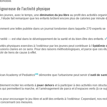
utomobile.
vigoureuse de l’activité physique
es jeunes, avec le temps, une
diminution du jeu libre
au profit des activités organi
 l’étude fait remarquer que les enfants brûlent encore plus de calories par minute 
tamment une lettre publiée dans un journal londonien dans laquelle 270 experts se
urveillé — est vital dans le développement de la santé et du bien-être des enfants. »
tés physiques exercées à l’extérieur par les jeunes peut contribuer à l’
épidémie d
lusions claires en ce sens. Pour des raisons méthodologiques, et parce que ces ét
lir de liens de cause à effet.
[18]
rican Academy of Pediatrics
démontre que l'urbanisme peut servir d’
outil de san
blement inciter les enfants à
jouer dehors
et à participer à des activités non struct
toirs qui permettent la marche, et l’aménagement de parcs et d’espaces verts (à ce suje
 pour encourager le jeu libre et actif des enfants à l’extérieur. Cependant, nos re
s concernant ces mesures.