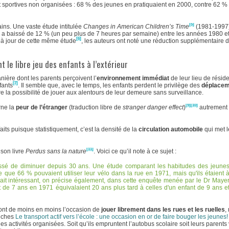
 sportives non organisées : 68 % des jeunes en pratiquaient en 2000, contre 62 %
[5]
ins. Une vaste étude intitulée
Changes in American Children’s Time
(1981-1997)
 a baissé de 12 % (un peu plus de 7 heures par semaine) entre les années 1980 et
[6]
e à jour de cette même étude
, les auteurs ont noté une réduction supplémentaire 
 le libre jeu des enfants à l’extérieur
ère dont les parents perçoivent l’
environnement immédiat
de leur lieu de résid
[7]
fants
. Il semble que, avec le temps, les enfants perdent le privilège des
déplacem
ire la possibilité de jouer aux alentours de leur demeure sans surveillance.
[9]
[10]
rne la
peur de l’étranger
(traduction libre de
stranger danger effect
)
autrement d
its puisque statistiquement, c’est la densité de la
circulation automobile
qui met l
[11]
 son livre
Perdus sans la nature
. Voici ce qu’il note à ce sujet :
ssé de diminuer depuis 30 ans. Une étude comparant les habitudes des jeune
le que 66 % pouvaient utiliser leur vélo dans la rue en 1971, mais qu'ils étaient 
it intéressant, on précise également, dans cette enquête menée par le Dr Maye
 de 7 ans en 1971 équivalaient 20 ans plus tard à celles d'un enfant de 9 ans e
s ont de moins en moins l’occasion de
jouer librement dans les rues et les ruelles
,
fiches
Le transport actif vers l’école : une occasion en or de faire bouger les jeunes!
des activités organisées. Soit qu’ils empruntent l’autobus scolaire soit leurs parents 