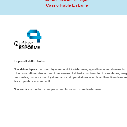
Casino Fiable En Ligne
Le portail Veille Action
Nos thématiques :
activité physique, activité sédentaire, agroalimentaire, alimentati
urbanisme, défavorisation, environnements, habiletés motrices, habitudes de vie, image
corporelles, mode de vie physiquement actif, persévérance scolaire, Premières Nations
liés au poids, transport actif
Nos sections :
veille, fiches pratiques, formation, zone Partenaires