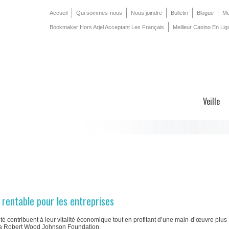
Accueil
Qui sommes-nous
Nous joindre
Bulletin
Blogue
Me
Bookmaker Hors Arjel Acceptant Les Français
Meilleur Casino En Lig
Veille
 rentable pour les entreprises
é contribuent à leur vitalité économique tout en profitant d’une main-d’œuvre plus
 la Robert Wood Johnson Foundation.