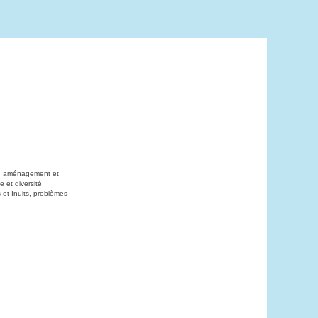
on, aménagement et
 et diversité
 et Inuits, problèmes