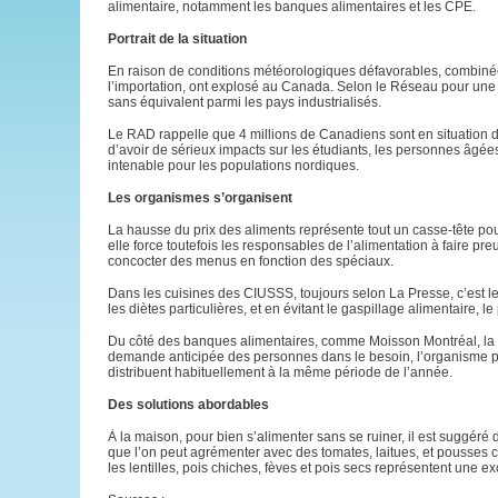
alimentaire, notamment les banques alimentaires et les CPE.
Portrait de la situation
En raison de conditions météorologiques défavorables, combinées 
l’importation, ont explosé au Canada. Selon le Réseau pour une al
sans équivalent parmi les pays industrialisés.
Le RAD rappelle que 4 millions de Canadiens sont en situation d’i
d’avoir de sérieux impacts sur les étudiants, les personnes âgées, 
intenable pour les populations nordiques.
Les organismes s’organisent
La hausse du prix des aliments représente tout un casse-tête pour
elle force toutefois les responsables de l’alimentation à faire pr
concocter des menus en fonction des spéciaux.
Dans les cuisines des CIUSSS, toujours selon La Presse, c’est 
les diètes particulières, et en évitant le gaspillage alimentaire, l
Du côté des banques alimentaires, comme Moisson Montréal, la situ
demande anticipée des personnes dans le besoin, l’organisme prév
distribuent habituellement à la même période de l’année.
Des solutions abordables
À la maison, pour bien s’alimenter sans se ruiner, il est suggéré 
que l’on peut agrémenter avec des tomates, laitues, et pousses 
les lentilles, pois chiches, fèves et pois secs représentent une