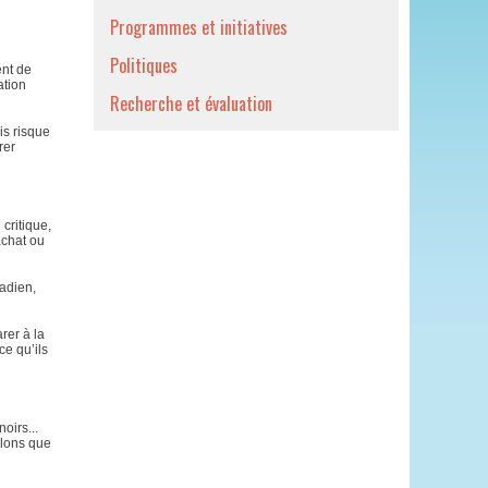
Programmes et initiatives
Politiques
ent de
ation
Recherche et évaluation
is risque
rer
critique,
achat ou
adien,
rer à la
ce qu’ils
oirs...
elons que