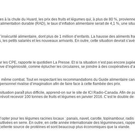
à la chute du Huard, les prix des fruits et légumes qui, à plus de 80 %, provienn
imentation durable (RAD), le taux d’inflation alimentaire serait de 4,1 %, une situ
nsécurité alimentaire, dont plus de 1 million d’enfants. La hausse des aliments fra
les petits salariés et les nouveaux arrivants. En outre, cette situation devrait s’avé
 les CPE, rapporte le quotidien La Presse. Et si la situation n’est pas encore jugée 
euve d’ingéniosité, comme éplucher les circulaires, se joindre à des coopératives d’
le même combat. Tout en respectant les recommandations du Guide alimentaire can
e personnel rivalise d’imagination afin de faire face à cette flambée des prix.
ation paraît plus difficile, apprend-on sur le site de ICI Radio-Canada. Afin de pa
oit recevoir 100 tonnes de fruits et légumes en janvier 2016. C’est le double de 
d’opter pour les légumes racines locaux : panais, navet, carotte, topinambour, radis n
cultivées en serre. En outre, en cette année internationale des légumineuses, rapp
 excellente source de protéines et sont beaucoup plus économiques que la viande.