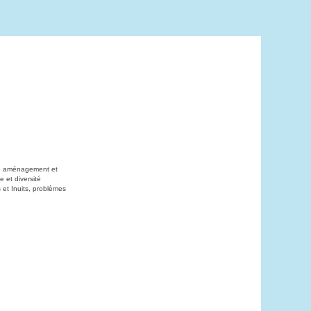
on, aménagement et
 et diversité
 et Inuits, problèmes