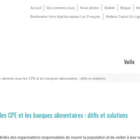
Accueil
Qui sommes-nous
Nous joindre
Bulletin
Blogue
Me
Bookmaker Hors Arjel Acceptant Les Français
Meilleur Casino En Lig
Veille
 aliments pour les CPE et les banques alimentaires : défis et solutions
es CPE et les banques alimentaires : défis et solutions
vités des organisations responsables de nourrir la population et de veiller à leur s