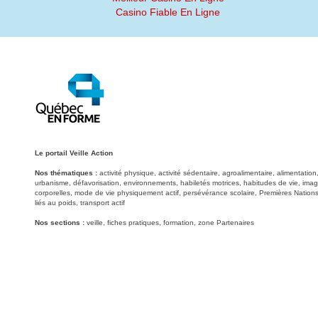
Casino Fiable En Ligne
Le portail Veille Action
Nos thématiques :
activité physique, activité sédentaire, agroalimentaire, alimentati
urbanisme, défavorisation, environnements, habiletés motrices, habitudes de vie, image
corporelles, mode de vie physiquement actif, persévérance scolaire, Premières Nations
liés au poids, transport actif
Nos sections :
veille, fiches pratiques, formation, zone Partenaires