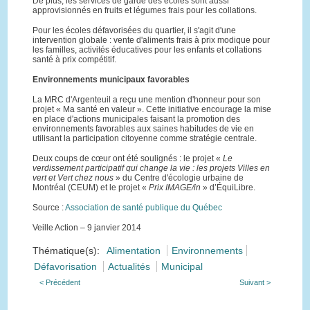
De plus, les services de garde des écoles sont aussi
approvisionnés en fruits et légumes frais pour les collations.
Pour les écoles défavorisées du quartier, il s'agit d'une
intervention globale : vente d'aliments frais à prix modique pour
les familles, activités éducatives pour les enfants et collations
santé à prix compétitif.
Environnements municipaux favorables
La MRC d'Argenteuil a reçu une mention d'honneur pour son
projet « Ma santé en valeur ». Cette initiative encourage la mise
en place d'actions municipales faisant la promotion des
environnements favorables aux saines habitudes de vie en
utilisant la participation citoyenne comme stratégie centrale.
Deux coups de cœur ont été soulignés : le projet «
Le
verdissement participatif qui change la vie : les projets Villes en
vert et Vert chez nous
» du Centre d'écologie urbaine de
Montréal (CEUM) et le projet «
Prix IMAGE/in
» d’ÉquiLibre.
Source :
Association de santé publique du Québec
Veille Action – 9 janvier 2014
Thématique(s):
Alimentation
Environnements
Défavorisation
Actualités
Municipal
< Précédent
Suivant >