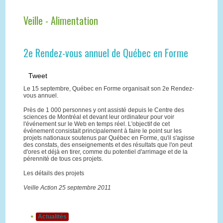
Veille - Alimentation
2e Rendez-vous annuel de Québec en Forme
Tweet
Le 15 septembre, Québec en Forme organisait son 2e Rendez-
vous annuel.
Près de 1 000 personnes y ont assisté depuis le Centre des
sciences de Montréal et devant leur ordinateur pour voir
l'événement sur le Web en temps réel. L'objectif de cet
événement consistait principalement à faire le point sur les
projets nationaux soutenus par Québec en Forme, qu'il s'agisse
des constats, des enseignements et des résultats que l'on peut
d'ores et déjà en tirer, comme du potentiel d'arrimage et de la
pérennité de tous ces projets.
Les détails des projets
Veille Action 25 septembre 2011
Actualités