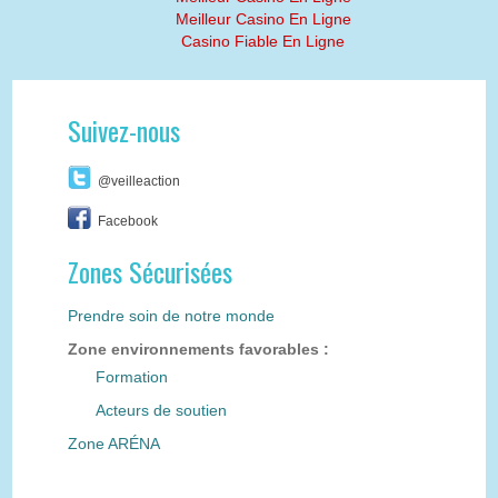
Meilleur Casino En Ligne
Casino Fiable En Ligne
Suivez-nous
@veilleaction
Facebook
Zones Sécurisées
Prendre soin de notre monde
Zone environnements favorables :
Formation
Acteurs de soutien
Zone ARÉNA