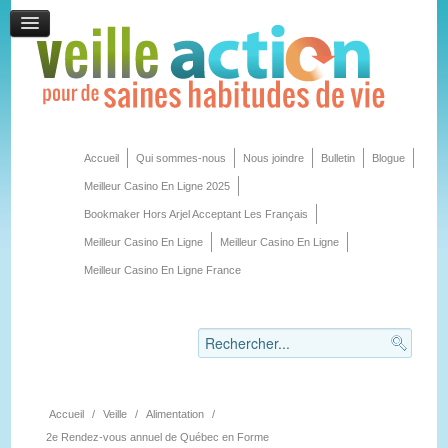
Accueil
Qui sommes-nous
Nous joindre
Bulletin
Blogue
Meilleur Casino En Ligne 2025
Bookmaker Hors Arjel Acceptant Les Français
Meilleur Casino En Ligne
Meilleur Casino En Ligne
Meilleur Casino En Ligne France
Accueil
/
Veille
/
Alimentation
/
2e Rendez-vous annuel de Québec en Forme