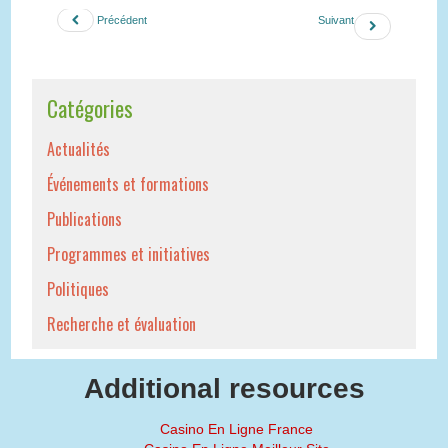
Précédent
Suivant
Catégories
Actualités
Événements et formations
Publications
Programmes et initiatives
Politiques
Recherche et évaluation
Additional resources
Casino En Ligne France