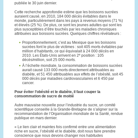
publiée le 30 juin dernier.
Cette recherche approfondie estime que les boissons sucrées
auraient causé, en 2010, 184 000 décès évitables dans le
monde, particulièrement dans les pays à revenus moyens (71 %)
et élevés (25 %). De plus, ce sont les jeunes adultes qui sont les
plus susceptibles d’être touchés par les maladies chroniques
attribuées aux boissons sucrées. Quelques chiffres révélateurs :
Proportionnellement, c’est au Mexique que les boissons
sucrées font le plus de victimes : soit 405 morts évitables par
million d’habitants, ce qui équivalait à 24 000 décès en
e
2010. Les États-Unis arrivent en 2
position : 105
décès/million, soit 25 000 morts.
À l’échelle mondiale, la consommation de boissons sucrées
aurait causé 133 000 morts directement attribuables au
diabète, et 51 450 attribuables aux effets de l’obésité, soit 45
000 décès par maladies cardiovasculaires et 6 450 par
cancer.
Pour éviter l’obésité et le diabète, il faut couper la
consommation de sucre de moitié
Autre mauvaise nouvelle pour l’industrie du sucre, un comité
scientifique conseille à la Grande-Bretagne de s’aligner sur la
recommandation de l’Organisation mondiale de la Santé, rendue
publique en mars dernier.
« Le lien clair et maintes fois confirmé entre une alimentation
riche en sucre, l’obésité et le diabète, doit nous faire prendre
conscience que nous devons changer nos habitudes