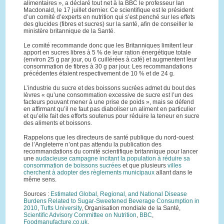
alimentaires », a déclaré tout net à la BBC le professeur Ian
Macdonald, le 17 juillet dernier. Ce scientifique est le président
d’un comité d’experts en nutrition qui s’est penché sur les effets
des glucides (fibres et sucres) sur la santé, afin de conseiller le
ministère britannique de la Santé.
Le comité recommande donc que les Britanniques limitent leur
apport en sucres libres à 5 % de leur ration énergétique totale
(environ 25 g par jour, ou 6 cuillérées à café) et augmentent leur
consommation de fibres à 30 g par jour. Les recommandations
précédentes étaient respectivement de 10 % et de 24 g.
L’industrie du sucre et des boissons sucrées admet du bout des
lèvres « qu’une consommation excessive de sucre est l’un des
facteurs pouvant mener à une prise de poids », mais se défend
en affirmant qu’il ne faut pas diaboliser un aliment en particulier
et qu’elle fait des efforts soutenus pour réduire la teneur en sucre
des aliments et boissons.
Rappelons que les directeurs de santé publique du nord-ouest
de l’Angleterre n’ont pas attendu la publication des
recommandations du comité scientifique britannique pour lancer
une
audacieuse campagne incitant la population à réduire sa
consommation de boissons sucrées
et que plusieurs
villes
cherchent à adopter des règlements municipaux
allant dans le
même sens.
Sources :
Estimated Global, Regional, and National Disease
Burdens Related to Sugar-Sweetened Beverage Consumption in
2010
,
Tufts University
, Organisation mondiale de la Santé,
Scientific Advisory Committee on Nutrition
,
BBC
,
Foodmanufacture.co.uk
.