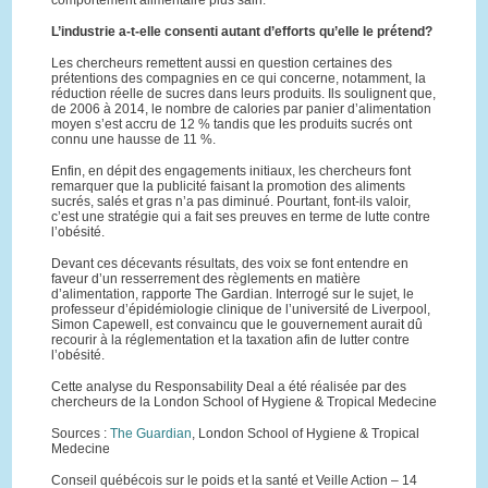
comportement alimentaire plus sain.
L’industrie a-t-elle consenti autant d’efforts qu’elle le prétend?
Les chercheurs remettent aussi en question certaines des
prétentions des compagnies en ce qui concerne, notamment, la
réduction réelle de sucres dans leurs produits. Ils soulignent que,
de 2006 à 2014, le nombre de calories par panier d’alimentation
moyen s’est accru de 12 % tandis que les produits sucrés ont
connu une hausse de 11 %.
Enfin, en dépit des engagements initiaux, les chercheurs font
remarquer que la publicité faisant la promotion des aliments
sucrés, salés et gras n’a pas diminué. Pourtant, font-ils valoir,
c’est une stratégie qui a fait ses preuves en terme de lutte contre
l’obésité.
Devant ces décevants résultats, des voix se font entendre en
faveur d’un resserrement des règlements en matière
d’alimentation, rapporte The Gardian. Interrogé sur le sujet, le
professeur d’épidémiologie clinique de l’université de Liverpool,
Simon Capewell, est convaincu que le gouvernement aurait dû
recourir à la réglementation et la taxation afin de lutter contre
l’obésité.
Cette analyse du Responsability Deal a été réalisée par des
chercheurs de la London School of Hygiene & Tropical Medecine
Sources :
The Guardian
, London School of Hygiene & Tropical
Medecine
Conseil québécois sur le poids et la santé et Veille Action – 14