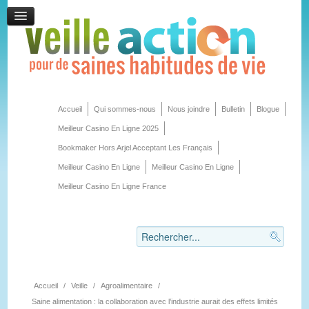
Accueil
Qui sommes-nous
Nous joindre
Bulletin
Blogue
Meilleur Casino En Ligne 2025
Bookmaker Hors Arjel Acceptant Les Français
Meilleur Casino En Ligne
Meilleur Casino En Ligne
Meilleur Casino En Ligne France
Accueil
/
Veille
/
Agroalimentaire
/
Saine alimentation : la collaboration avec l’industrie aurait des effets limités