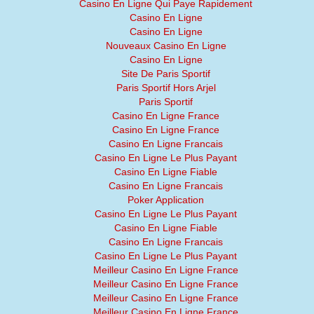
Casino En Ligne Qui Paye Rapidement
Casino En Ligne
Casino En Ligne
Nouveaux Casino En Ligne
Casino En Ligne
Site De Paris Sportif
Paris Sportif Hors Arjel
Paris Sportif
Casino En Ligne France
Casino En Ligne France
Casino En Ligne Francais
Casino En Ligne Le Plus Payant
Casino En Ligne Fiable
Casino En Ligne Francais
Poker Application
Casino En Ligne Le Plus Payant
Casino En Ligne Fiable
Casino En Ligne Francais
Casino En Ligne Le Plus Payant
Meilleur Casino En Ligne France
Meilleur Casino En Ligne France
Meilleur Casino En Ligne France
Meilleur Casino En Ligne France