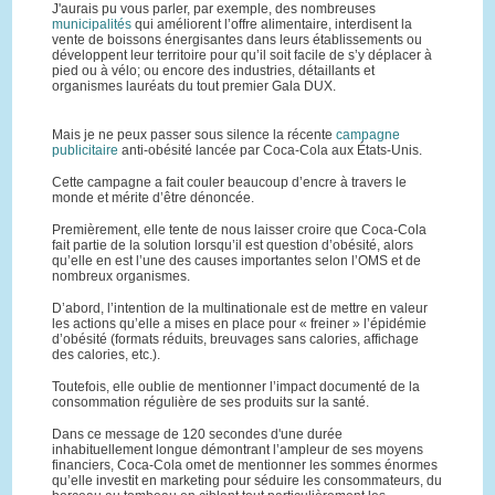
J'aurais pu vous parler, par exemple, des nombreuses
municipalités
qui améliorent l’offre alimentaire, interdisent la
vente de boissons énergisantes dans leurs établissements ou
développent leur territoire pour qu’il soit facile de s’y déplacer à
pied ou à vélo; ou encore des industries, détaillants et
organismes lauréats du tout premier Gala DUX.
Mais je ne peux passer sous silence la récente
campagne
publicitaire
anti-obésité lancée par Coca-Cola aux États-Unis.
Cette campagne a fait couler beaucoup d’encre à travers le
monde et mérite d’être dénoncée.
Premièrement, elle tente de nous laisser croire que Coca-Cola
fait partie de la solution lorsqu’il est question d’obésité, alors
qu’elle en est l’une des causes importantes selon l’OMS et de
nombreux organismes.
D’abord, l’intention de la multinationale est de mettre en valeur
les actions qu’elle a mises en place pour « freiner » l’épidémie
d’obésité (formats réduits, breuvages sans calories, affichage
des calories, etc.).
Toutefois, elle oublie de mentionner l’impact documenté de la
consommation régulière de ses produits sur la santé.
Dans ce message de 120 secondes d'une durée
inhabituellement longue démontrant l’ampleur de ses moyens
financiers, Coca-Cola omet de mentionner les sommes énormes
qu’elle investit en marketing pour séduire les consommateurs, du