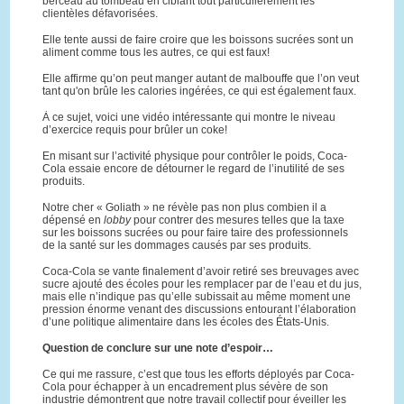
berceau au tombeau en ciblant tout particulièrement les
clientèles défavorisées.
Elle tente aussi de faire croire que les boissons sucrées sont un
aliment comme tous les autres, ce qui est faux!
Elle affirme qu’on peut manger autant de malbouffe que l’on veut
tant qu'on brûle les calories ingérées, ce qui est également faux.
À ce sujet, voici une vidéo intéressante qui montre le niveau
d’exercice requis pour brûler un coke!
En misant sur l’activité physique pour contrôler le poids, Coca-
Cola essaie encore de détourner le regard de l’inutilité de ses
produits.
Notre cher « Goliath » ne révèle pas non plus combien il a
dépensé en
lobby
pour contrer des mesures telles que la taxe
sur les boissons sucrées ou pour faire taire des professionnels
de la santé sur les dommages causés par ses produits.
Coca-Cola se vante finalement d’avoir retiré ses breuvages avec
sucre ajouté des écoles pour les remplacer par de l’eau et du jus,
mais elle n’indique pas qu’elle subissait au même moment une
pression énorme venant des discussions entourant l’élaboration
d’une politique alimentaire dans les écoles des États-Unis.
Question de conclure sur une note d’espoir…
Ce qui me rassure, c’est que tous les efforts déployés par Coca-
Cola pour échapper à un encadrement plus sévère de son
industrie démontrent que notre travail collectif pour éveiller les