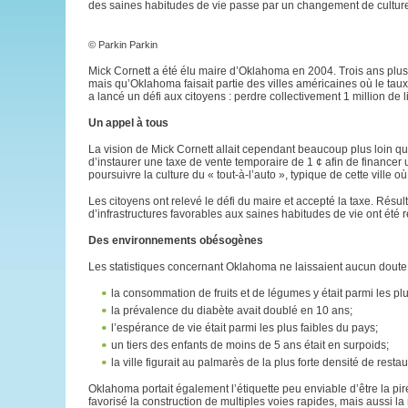
des saines habitudes de vie passe par un changement de culture
© Parkin Parkin
Mick Cornett a été élu maire d’Oklahoma en 2004. Trois ans plus 
mais qu’Oklahoma faisait partie des villes américaines où le tau
a lancé un défi aux citoyens : perdre collectivement 1 million de l
Un appel à tous
La vision de Mick Cornett allait cependant beaucoup plus loin que
d’instaurer une taxe de vente temporaire de 1 ¢ afin de finance
poursuivre la culture du « tout-à-l’auto », typique de cette ville où
Les citoyens ont relevé le défi du maire et accepté la taxe. Résult
d’infrastructures favorables aux saines habitudes de vie ont été r
Des environnements obésogènes
Les statistiques concernant Oklahoma ne laissaient aucun doute
la consommation de fruits et de légumes y était parmi les plu
la prévalence du diabète avait doublé en 10 ans;
l’espérance de vie était parmi les plus faibles du pays;
un tiers des enfants de moins de 5 ans était en surpoids;
la ville figurait au palmarès de la plus forte densité de resta
Oklahoma portait également l’étiquette peu enviable d’être la pire
favorisé la construction de multiples voies rapides, mais aussi la r