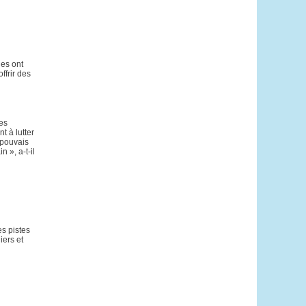
les ont
ffrir des
les
 à lutter
 pouvais
 », a-t-il
es pistes
iers et