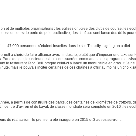
n et de multiples organisations : les églises ont créé des clubs de course, les éco
 des concours de perte de poids collective, des chefs se sont lancé des défis pour o
int : 47 000 personnes s’étaient inscrites dans le site This city is going on a diet.
nett a choisi de faire alliance avec l’industrie, plutôt que d’imposer une taxe sur 
fs. Par exemple, le secteur des boissons sucrées commandite des programmes visant
ant le restaurant Taco Bell lorsque celui-ci a lancé un menu faible en gras. « Je ne
te, mais je pouvais inciter certaines de ces chaînes à offrir au moins un choix sain
année, a permis de construire des parcs, des centaines de kilomètres de trottoirs, d
n centre d’aviron et de kayak de classe mondiale sera complété en 2016 : les écol
ours de réalisation : le premier a été inauguré en 2015 et 3 autres suivront.