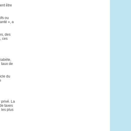
ent être
ifs ou
anté », a
es, des
, ces
iabète,
 taux de
icle du
e
 privé. La
de taxes
 les plus