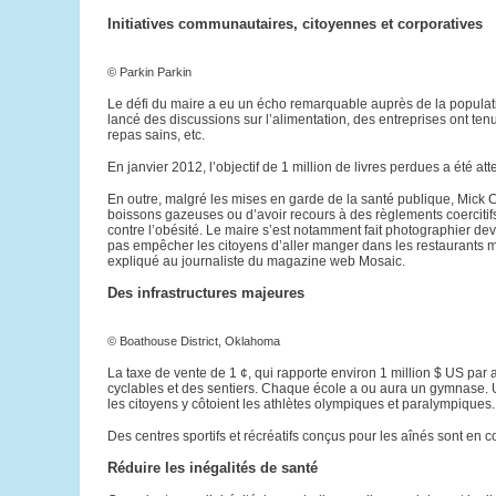
Initiatives communautaires, citoyennes et corporatives
© Parkin Parkin
Le défi du maire a eu un écho remarquable auprès de la populatio
lancé des discussions sur l’alimentation, des entreprises ont tenu
repas sains, etc.
En janvier 2012, l’objectif de 1 million de livres perdues a été atte
En outre, malgré les mises en garde de la santé publique, Mick Cor
boissons gazeuses ou d’avoir recours à des règlements coerciti
contre l’obésité. Le maire s’est notamment fait photographier dev
pas empêcher les citoyens d’aller manger dans les restaurants minu
expliqué au journaliste du magazine web Mosaic.
Des infrastructures majeures
© Boathouse District, Oklahoma
La taxe de vente de 1 ¢, qui rapporte environ 1 million $ US par 
cyclables et des sentiers. Chaque école a ou aura un gymnase. U
les citoyens y côtoient les athlètes olympiques et paralympiques.
Des centres sportifs et récréatifs conçus pour les aînés sont en c
Réduire les inégalités de santé