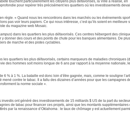
bète touchent particulièrement les citoyens plus défavorisés, la Ville a réalisé, en
profondie pour repérer très précisément les quartiers où les investissements devai
 en règle. « Quand nous les rencontrons dans les marchés ou les événements sport
s pas voir leurs papiers. Ce qui nous intéresse, c’est qu’ils soient en meilleure s
aliste du magazine web Mosaic.
Campus
) dans les quartiers les plus défavorisés. Ces centres hébergent des cliniqu
 y donner des cours et des points de chute pour les banques alimentaires. De plus
ers de marche et des pistes cyclables.
 les quartiers les plus défavorisés, certains marqueurs de maladies chroniques (d
 vie des hommes soit moins longue de 6 ans par rapport à la moyenne nationale, le
e 6 % à 1 %. La bataille est donc loin d’être gagnée, mais, comme le souligne l’art
té mené contre le tabac. Il a fallu des dizaines d’années pour que les campagnes d
ansforment la norme sociale ».
 investis ont généré des investissements de 15 milliards $ US de la part du secteur
gnies de tabac pour financer ces projets, ainsi que les montants supplémentaires 
attirés par la renaissance d’Oklahoma : le taux de chômage y est actuellement parmi