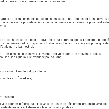
 et la mise en place d’environnements favorables.
tard, cet ancien commentateur sportif a réalisé que non seulement il était devenu 
x d’obésité était le plus élevé. Après avoir commencé une démarche pour perdre du 
ivres.
 l’appel à une série d’efforts individuels pour perdre du poids. Le maire a proposé
r un changement radical : repenser Oklahoma en fonction des citoyens plutôt que de
 l’étalement urbain est roi.
at : des dizaines d’initiatives citoyennes ont vu le jour et de nouveaux projets
éalisés, sans que la ville s’endette pour autant.
 concernant l’ampleur du problème :
s faibles aux États-Unis;
urants minute.
 ville pour les piétons aux États-Unis en raison de l’étalement urbain qui avait bien
areté de trottoirs et l’absence totale de pistes cyclables.