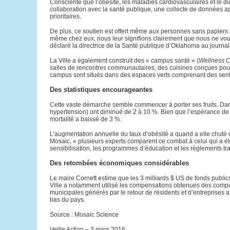
Consciente que l’obésité, les maladies cardiovasculaires et le dia
collaboration avec la santé publique, une collecte de données ap
prioritaires.
De plus, ce soutien est offert même aux personnes sans papiers
même chez eux, nous leur signifions clairement que nous ne voulon
déclaré la directrice de la Santé publique d’Oklahoma au journ
La Ville a également construit des « campus santé » (
Wellness 
salles de rencontres communautaires, des cuisines conçues pour
campus sont situés dans des espaces verts comprenant des senti
Des statistiques encourageantes
Cette vaste démarche semble commencer à porter ses fruits. Dans
hypertension) ont diminué de 2 à 10 %. Bien que l’espérance de
mortalité a baissé de 3 %.
L’augmentation annuelle du taux d’obésité a quand a elle chuté d
Mosaic, « plusieurs experts comparent ce combat à celui qui a é
sensibilisation, les programmes d’éducation et les règlements tr
Des retombées économiques considérables
Le maire Cornett estime que les 3 milliards $ US de fonds publics
Ville a notamment utilisé les compensations obtenues des compa
municipales générés par le retour de résidents et d’entreprises 
bas du pays.
Source : Mosaic Science
Veille Action – 3 mars 2016