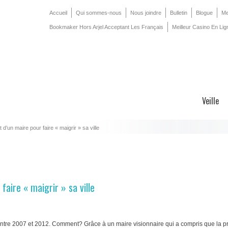
Accueil
Qui sommes-nous
Nous joindre
Bulletin
Blogue
Me
Bookmaker Hors Arjel Acceptant Les Français
Meilleur Casino En Lig
Veille
 d’un maire pour faire « maigrir » sa ville
faire « maigrir » sa ville
, entre 2007 et 2012. Comment? Grâce à un maire visionnaire qui a compris que la 