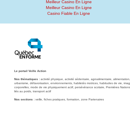
Meilleur Casino En Ligne
Meilleur Casino En Ligne
Casino Fiable En Ligne
Le portail Veille Action
Nos thématiques :
activité physique, activité sédentaire, agroalimentaire, alimentati
urbanisme, défavorisation, environnements, habiletés motrices, habitudes de vie, image
corporelles, mode de vie physiquement actif, persévérance scolaire, Premières Nations
liés au poids, transport actif
Nos sections :
veille, fiches pratiques, formation, zone Partenaires