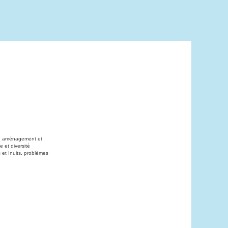
on, aménagement et
 et diversité
 et Inuits, problèmes