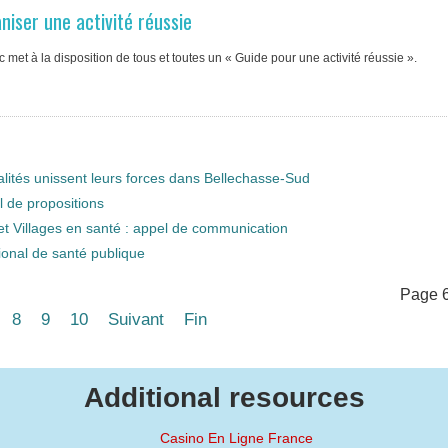
niser une activité réussie
met à la disposition de tous et toutes un « Guide pour une activité réussie ».
palités unissent leurs forces dans Bellechasse-Sud
 de propositions
et Villages en santé : appel de communication
nal de santé publique
Page 6
8
9
10
Suivant
Fin
Additional resources
Casino En Ligne France