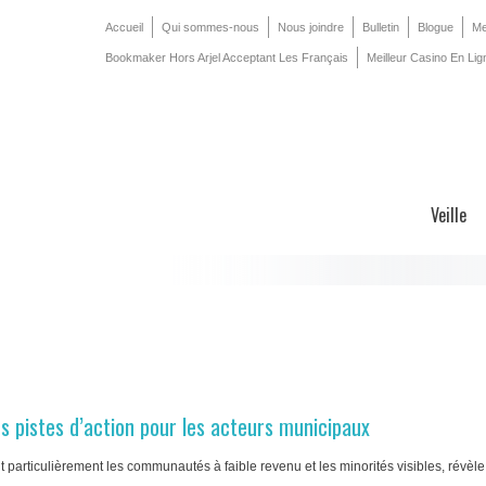
Accueil
Qui sommes-nous
Nous joindre
Bulletin
Blogue
Me
Bookmaker Hors Arjel Acceptant Les Français
Meilleur Casino En Lig
Veille
es pistes d’action pour les acteurs municipaux
t particulièrement les communautés à faible revenu et les minorités visibles, révèle