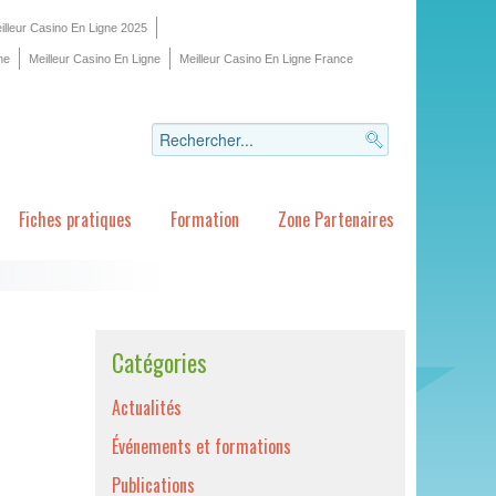
illeur Casino En Ligne 2025
ne
Meilleur Casino En Ligne
Meilleur Casino En Ligne France
Fiches pratiques
Formation
Zone Partenaires
Catégories
Actualités
Événements et formations
Publications