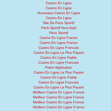
Casino En Ligne
Casino En Ligne
Nouveaux Casino En Ligne
Casino En Ligne
Site De Paris Sportif
Paris Sportif Hors Arjel
Paris Sportif
Casino En Ligne France
Casino En Ligne France
Casino En Ligne Francais
Casino En Ligne Le Plus Payant
Casino En Ligne Fiable
Casino En Ligne Francais
Poker Application
Casino En Ligne Le Plus Payant
Casino En Ligne Fiable
Casino En Ligne Francais
Casino En Ligne Le Plus Payant
Meilleur Casino En Ligne France
Meilleur Casino En Ligne France
Meilleur Casino En Ligne France
Meilleur Casino En Ligne France