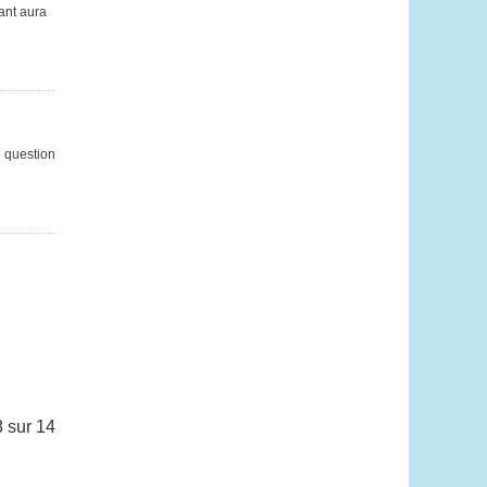
ant aura
n question
 sur 14