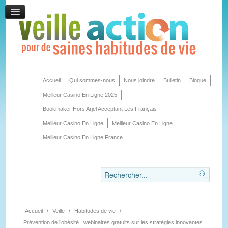
Accueil
Qui sommes-nous
Nous joindre
Bulletin
Blogue
Meilleur Casino En Ligne 2025
Bookmaker Hors Arjel Acceptant Les Français
Meilleur Casino En Ligne
Meilleur Casino En Ligne
Meilleur Casino En Ligne France
Accueil
/
Veille
/
Habitudes de vie
/
Prévention de l’obésité : webinaires gratuits sur les stratégies innovantes