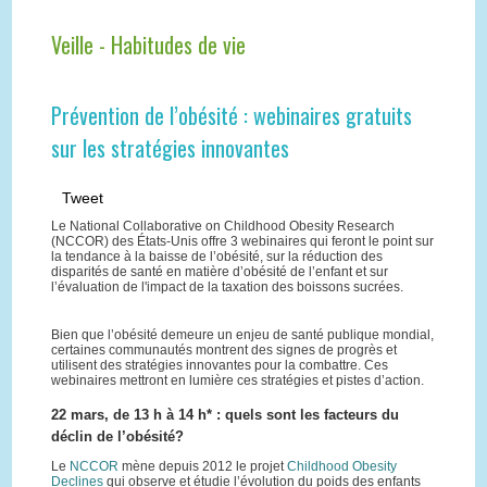
Veille - Habitudes de vie
Prévention de l’obésité : webinaires gratuits
sur les stratégies innovantes
Tweet
Le National Collaborative on Childhood Obesity Research
(NCCOR) des États-Unis offre 3 webinaires qui feront le point sur
la tendance à la baisse de l’obésité, sur la réduction des
disparités de santé en matière d’obésité de l’enfant et sur
l’évaluation de l'impact de la taxation des boissons sucrées.
Bien que l’obésité demeure un enjeu de santé publique mondial,
certaines communautés montrent des signes de progrès et
utilisent des stratégies innovantes pour la combattre. Ces
webinaires mettront en lumière ces stratégies et pistes d’action.
22 mars, de 13 h à 14 h* : quels sont les facteurs du
déclin de l’obésité?
Le
NCCOR
mène depuis 2012 le projet
Childhood Obesity
Declines
qui observe et étudie l’évolution du poids des enfants