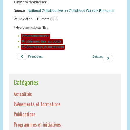
s’inscrire rapidement.
Source :
National Collaborative on Childhood Obesity Research
Veille Action – 16 mars 2016
* Heure normale de l’Est
Environnements
Problèmes liés au poids
Événements et formation
Précédent
Suivant
Catégories
Actualités
Événements et formations
Publications
Programmes et initiatives