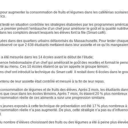
e pour augmenter la consommation de fruits et légumes dans les cafétérias scolaires
ics
.
t testé en situation contrôlée les stratégies élaborées par les programmes améric
 Le premier prévoit l’embauche d’un chef pour améliorer le goût et la qualité nutriti
ans les comptoirs devant lesquels les élèves font la file (
Smart café
).
tuées dans des quartiers urbains défavorisés du Massachusetts. Pour tester chaqu
 observé ce que 2 638 étudiants mettaient dans leur assiette et ce qu’ils mangeaien
 a été mesurée dans les 14 écoles avant le début de l’étude;
sence hebdomadaire d’un chef qui améliorait le goût des recettes et formait le pers
té au menu. Ces 10 écoles étaient ce qu’on appelle le groupe témoin;
ns chef ont introduit la technique du
Smart café
. Il restait donc 6 écoles dans le gr
tenu de leur assiette était contrôlé et mesuré à la fin de leur repas.
consommation de légumes et de fruits des élèves. Après 3 mois, les étudiants dans
es que ceux dans les écoles témoins. Après 7 mois, ils étaient 20 % plus nombreux 
nsommation réelle de ces aliments a suivi une progression similaire.
es jeunes exposés à cette technique de présentation ont été 17 % plus nombreux à 
sommation réelle n’a pas augmenté. De plus, cette stratégie n’a pas eu d’influenc
.
 du nombre d’élèves choisissant des fruits ou des légumes a été à peine plus élevé