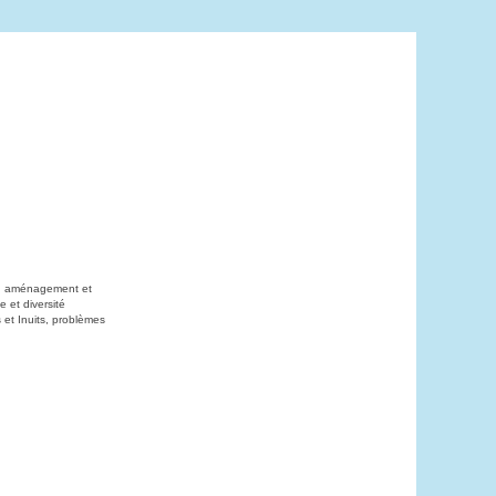
on, aménagement et
 et diversité
 et Inuits, problèmes