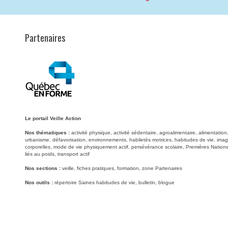
Partenaires
Le portail Veille Action
Nos thématiques :
activité physique, activité sédentaire, agroalimentaire, alimentati
urbanisme, défavorisation, environnements, habiletés motrices, habitudes de vie, image
corporelles, mode de vie physiquement actif, persévérance scolaire, Premières Nations
liés au poids, transport actif
Nos sections :
veille, fiches pratiques, formation, zone Partenaires
Nos outils :
répertoire Saines habitudes de vie, bulletin, blogue