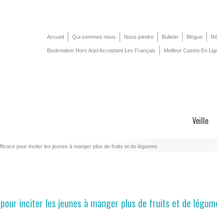
Accueil
Qui sommes-nous
Nous joindre
Bulletin
Blogue
Ré
Bookmaker Hors Arjel Acceptant Les Français
Meilleur Casino En Lig
Veille
efficace pour inciter les jeunes à manger plus de fruits et de légumes
 pour inciter les jeunes à manger plus de fruits et de légum