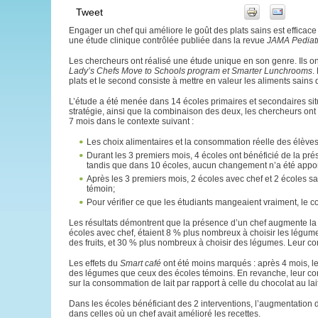
Tweet
Engager un chef qui améliore le goût des plats sains est efficac
une étude clinique contrôlée publiée dans la revue
JAMA Pediatr
Les chercheurs ont réalisé une étude unique en son genre. Ils on
Lady’s Chefs Move to Schools program et Smarter Lunchrooms
.
plats et le second consiste à mettre en valeur les aliments sains d
L’étude a été menée dans 14 écoles primaires et secondaires si
stratégie, ainsi que la combinaison des deux, les chercheurs ont
7 mois dans le contexte suivant :
Les choix alimentaires et la consommation réelle des élèves
Durant les 3 premiers mois, 4 écoles ont bénéficié de la pré
tandis que dans 10 écoles, aucun changement n’a été appor
Après les 3 premiers mois, 2 écoles avec chef et 2 écoles sa
témoin;
Pour vérifier ce que les étudiants mangeaient vraiment, le con
Les résultats démontrent que la présence d’un chef augmente la 
écoles avec chef, étaient 8 % plus nombreux à choisir les légum
des fruits, et 30 % plus nombreux à choisir des légumes. Leur co
Les effets du
Smart café
ont été moins marqués : après 4 mois, l
des légumes que ceux des écoles témoins. En revanche, leur con
sur la consommation de lait par rapport à celle du chocolat au lait
Dans les écoles bénéficiant des 2 interventions, l’augmentation
dans celles où un chef avait amélioré les recettes.