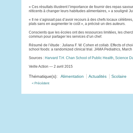
« Ces résultats illustrent l’importance de fournir des repas savo
réticents à changer leurs habitudes alimentaires, » a souligné Ju
« Il ne s’agissait pas d’avoir recours à des chefs locaux célèbres
plats sans en augmenter le coût », a précisé un des auteurs.
Conscients que les écoles ont des ressources limitées, les cher
commun pour partager les services d’un chef.
Résumé de l’étude : Juliana F. W. Cohen et collab. Effects of ch
school foods: a randomized clinical trial. JAMA Pediatrics, March
Sources :
Harvard T.H. Chan School of Public Health
,
Science Da
Veille Action — 2 avril 2015
Thématique(s):
Alimentation
Actualités
Scolaire
< Précédent