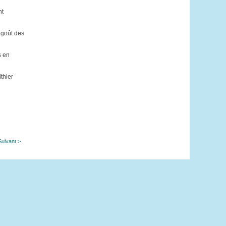
nt
e goût des
s en
thier
Suivant >