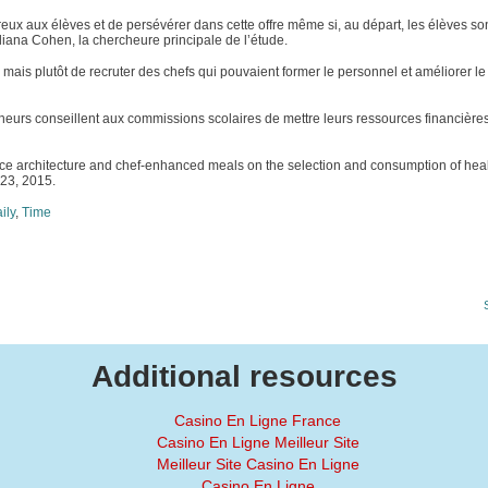
ureux aux élèves et de persévérer dans cette offre même si, au départ, les élèves so
liana Cohen, la chercheure principale de l’étude.
, mais plutôt de recruter des chefs qui pouvaient former le personnel et améliorer l
cheurs conseillent aux commissions scolaires de mettre leurs ressources financière
oice architecture and chef-enhanced meals on the selection and consumption of heal
 23, 2015.
ily
,
Time
Additional resources
Casino En Ligne France
Casino En Ligne Meilleur Site
Meilleur Site Casino En Ligne
Casino En Ligne