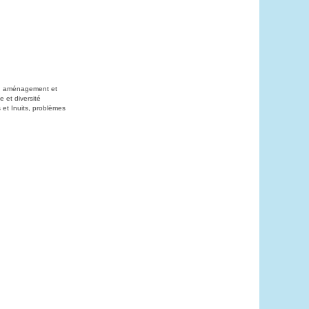
on, aménagement et
 et diversité
 et Inuits, problèmes