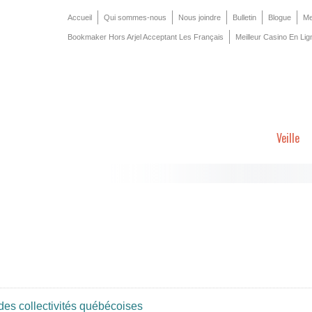
Accueil
Qui sommes-nous
Nous joindre
Bulletin
Blogue
Me
Bookmaker Hors Arjel Acceptant Les Français
Meilleur Casino En Lig
Veille
des collectivités québécoises