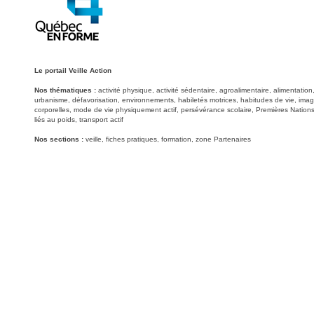
Le portail Veille Action
Nos thématiques :
activité physique, activité sédentaire, agroalimentaire, alimentati
urbanisme, défavorisation, environnements, habiletés motrices, habitudes de vie, image
corporelles, mode de vie physiquement actif, persévérance scolaire, Premières Nations
liés au poids, transport actif
Nos sections :
veille, fiches pratiques, formation, zone Partenaires