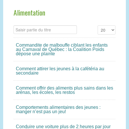
Alimentation
Commandite de malbouffe ciblant les enfants
au Carnaval de Québec : la Coalition Poids
dépose une plainte
Comment attirer les jeunes à la cafétéria au
secondaire
Comment offrir des aliments plus sains dans les
arénas, les écoles, les restos
Comportements alimentaires des jeunes :
manger n’est pas un jeu!
Conduire une voiture plus de 2 heures par jour