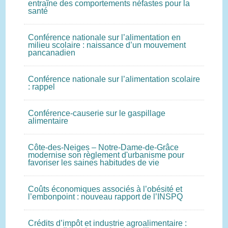
entraîne des comportements néfastes pour la
santé
Conférence nationale sur l’alimentation en
milieu scolaire : naissance d’un mouvement
pancanadien
Conférence nationale sur l’alimentation scolaire
: rappel
Conférence-causerie sur le gaspillage
alimentaire
Côte-des-Neiges – Notre-Dame-de-Grâce
modernise son règlement d'urbanisme pour
favoriser les saines habitudes de vie
Coûts économiques associés à l’obésité et
l’embonpoint : nouveau rapport de l’INSPQ
Crédits d’impôt et industrie agroalimentaire :