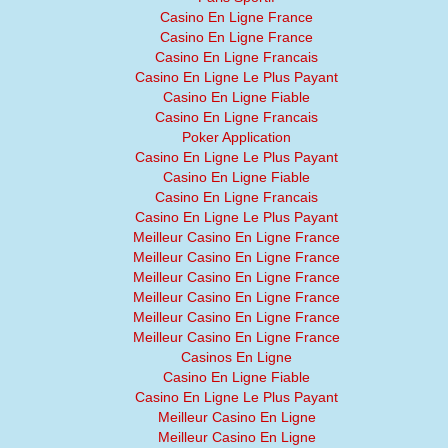
Casino En Ligne France
Casino En Ligne France
Casino En Ligne Francais
Casino En Ligne Le Plus Payant
Casino En Ligne Fiable
Casino En Ligne Francais
Poker Application
Casino En Ligne Le Plus Payant
Casino En Ligne Fiable
Casino En Ligne Francais
Casino En Ligne Le Plus Payant
Meilleur Casino En Ligne France
Meilleur Casino En Ligne France
Meilleur Casino En Ligne France
Meilleur Casino En Ligne France
Meilleur Casino En Ligne France
Meilleur Casino En Ligne France
Casinos En Ligne
Casino En Ligne Fiable
Casino En Ligne Le Plus Payant
Meilleur Casino En Ligne
Meilleur Casino En Ligne