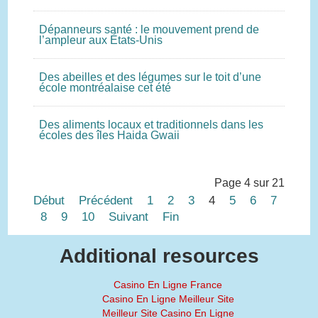
Dépanneurs santé : le mouvement prend de
l’ampleur aux États-Unis
Des abeilles et des légumes sur le toit d’une
école montréalaise cet été
Des aliments locaux et traditionnels dans les
écoles des îles Haida Gwaii
Page 4 sur 21
Début
Précédent
1
2
3
4
5
6
7
8
9
10
Suivant
Fin
Additional resources
Casino En Ligne France
Casino En Ligne Meilleur Site
Meilleur Site Casino En Ligne