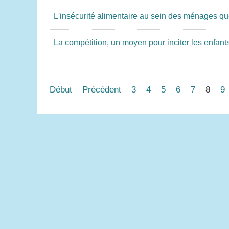
L'insécurité alimentaire au sein des ménages q
La compétition, un moyen pour inciter les enfant
Début
Précédent
3
4
5
6
7
8
9