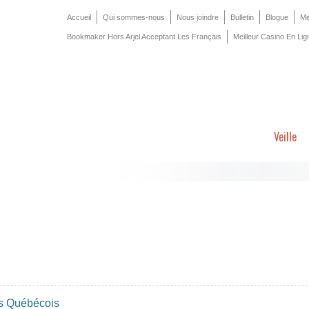
Accueil
Qui sommes-nous
Nous joindre
Bulletin
Blogue
Me
Bookmaker Hors Arjel Acceptant Les Français
Meilleur Casino En Lig
Veille
des Québécois