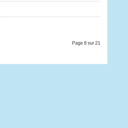
Page 8 sur 21