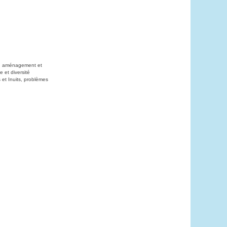
on, aménagement et
 et diversité
 et Inuits, problèmes