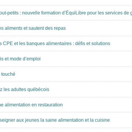
out-petits : nouvelle formation d’ÉquiLibre pour les services de
es aliments et sautent des repas
s CPE et les banques alimentaires : défis et solutions
éfis et mode d’emploi
6 touché
ez les adultes québécois
ne alimentation en restauration
seigner aux jeunes la saine alimentation et la cuisine