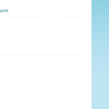
 garde