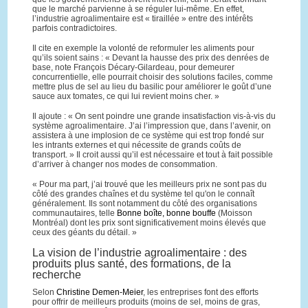
que le marché parvienne à se réguler lui-même. En effet,
l’industrie agroalimentaire est « tiraillée » entre des intérêts
parfois contradictoires.
Il cite en exemple la volonté de reformuler les aliments pour
qu’ils soient sains : « Devant la hausse des prix des denrées de
base, note François Décary-Gilardeau, pour demeurer
concurrentielle, elle pourrait choisir des solutions faciles, comme
mettre plus de sel au lieu du basilic pour améliorer le goût d’une
sauce aux tomates, ce qui lui revient moins cher. »
Il ajoute : « On sent poindre une grande insatisfaction vis-à-vis du
système agroalimentaire. J’ai l’impression que, dans l’avenir, on
assistera à une implosion de ce système qui est trop fondé sur
les intrants externes et qui nécessite de grands coûts de
transport. » Il croit aussi qu’il est nécessaire et tout à fait possible
d’arriver à changer nos modes de consommation.
« Pour ma part, j’ai trouvé que les meilleurs prix ne sont pas du
côté des grandes chaînes et du système tel qu'on le connaît
généralement. Ils sont notamment du côté des organisations
communautaires, telle
Bonne boîte, bonne bouffe
(Moisson
Montréal) dont les prix sont significativement moins élevés que
ceux des géants du détail. »
La vision de l’industrie agroalimentaire : des
produits plus santé, des formations, de la
recherche
Selon
Christine Demen-Meier
, les entreprises font des efforts
pour offrir de meilleurs produits (moins de sel, moins de gras,