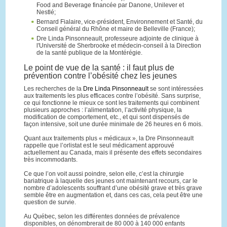
Food and Beverage financée par Danone, Unilever et
Nestlé;
Bernard Fialaire, vice-président, Environnement et Santé, du
Conseil général du Rhône et maire de Belleville (France);
Dre Linda Pinsonneault, professeure adjointe de clinique à
l'Université de Sherbrooke et médecin-conseil à la Direction
de la santé publique de la Montérégie.
Le point de vue de la santé : il faut plus de
prévention contre l’obésité chez les jeunes
Les recherches de la
Dre Linda Pinsonneault
se sont intéressées
aux traitements les plus efficaces contre l’obésité. Sans surprise,
ce qui fonctionne le mieux ce sont les traitements qui combinent
plusieurs approches : l’alimentation, l’activité physique, la
modification de comportement, etc., et qui sont dispensés de
façon intensive, soit une durée minimale de 26 heures en 6 mois.
Quant aux traitements plus « médicaux », la Dre Pinsonneault
rappelle que l’orlistat est le seul médicament approuvé
actuellement au Canada, mais il présente des effets secondaires
très incommodants.
Ce que l’on voit aussi poindre, selon elle, c’est la chirurgie
bariatrique à laquelle des jeunes ont maintenant recours, car le
nombre d’adolescents souffrant d’une obésité grave et très grave
semble être en augmentation et, dans ces cas, cela peut être une
question de survie.
Au Québec, selon les différentes données de prévalence
disponibles, on dénombrerait de 80 000 à 140 000 enfants