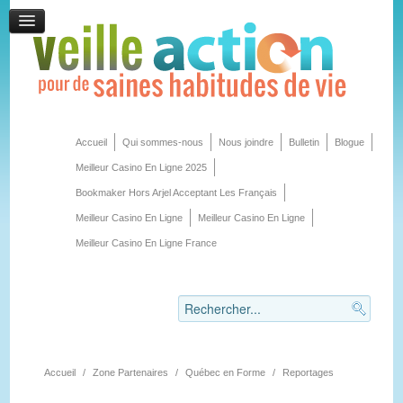
Accueil
Qui sommes-nous
Nous joindre
Bulletin
Blogue
Meilleur Casino En Ligne 2025
Bookmaker Hors Arjel Acceptant Les Français
Meilleur Casino En Ligne
Meilleur Casino En Ligne
Meilleur Casino En Ligne France
Accueil
/
Zone Partenaires
/
Québec en Forme
/
Reportages