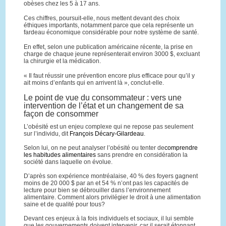
obèses chez les 5 à 17 ans.
Ces chiffres, poursuit-elle, nous mettent devant des choix
éthiques importants, notamment parce que cela représente un
fardeau économique considérable pour notre système de santé.
En effet, selon une publication américaine récente, la prise en
charge de chaque jeune représenterait environ 3000 $, excluant
la chirurgie et la médication.
« Il faut réussir une prévention encore plus efficace pour qu’il y
ait moins d’enfants qui en arrivent là », conclut-elle.
Le point de vue du consommateur : vers une
intervention de l’état et un changement de sa
façon de consommer
L’obésité est un enjeu complexe qui ne repose pas seulement
sur l’individu, dit
François Décary-Gilardeau
.
Selon lui, on ne peut analyser l’obésité ou tenter de
comprendre
les habitudes alimentaires
sans prendre en considération la
société dans laquelle on évolue.
D’après son expérience montréalaise, 40 % des foyers gagnent
moins de 20 000 $ par an et 54 % n’ont pas les capacités de
lecture pour bien se débrouiller dans l’environnement
alimentaire. Comment alors privilégier le droit à une alimentation
saine et de qualité pour tous?
Devant ces enjeux à la fois individuels et sociaux, il lui semble
que les gouvernements doivent intervenir, car il serait étonnant