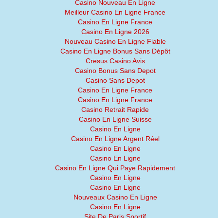
Casino Nouveau En Ligne
Meilleur Casino En Ligne France
Casino En Ligne France
Casino En Ligne 2026
Nouveau Casino En Ligne Fiable
Casino En Ligne Bonus Sans Dépôt
Cresus Casino Avis
Casino Bonus Sans Depot
Casino Sans Depot
Casino En Ligne France
Casino En Ligne France
Casino Retrait Rapide
Casino En Ligne Suisse
Casino En Ligne
Casino En Ligne Argent Réel
Casino En Ligne
Casino En Ligne
Casino En Ligne Qui Paye Rapidement
Casino En Ligne
Casino En Ligne
Nouveaux Casino En Ligne
Casino En Ligne
Site De Paris Sportif