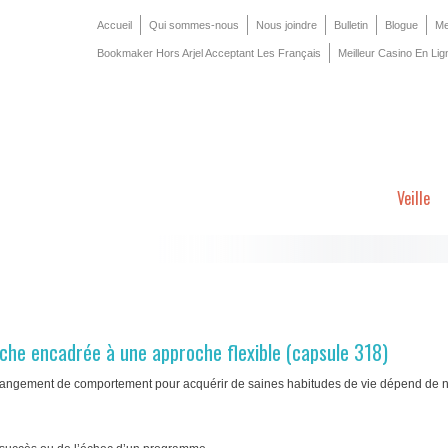
Accueil
Qui sommes-nous
Nous joindre
Bulletin
Blogue
Me
Bookmaker Hors Arjel Acceptant Les Français
Meilleur Casino En Lig
Veille
che encadrée à une approche flexible (capsule 318)
changement de comportement pour acquérir de saines habitudes de vie dépend de