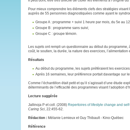
Il peut donc être très difficile de cibler les éléments à l’origine
Pour mieux comprendre les éléments clefs des stratégies visant
auprès de 55 personnes diagnostiquées comme ayant le syndrome
Groupe A : programme + suivi 1 heure par mois, du 5e au 12
Groupe B : programme sans suivi;
Groupe C : groupe témoin.
Les sujets ont rempli un questionnaire au début du programme, à
coût, le soutien, la durée, la nature des exercices, l’alimentatio
Résultats
Au début du programme, les sujets préféraient les exercices
Après 16 semaines, leur préférence portait davantage sur les 
Comme l’échantillon était petit et qu’il s’agissait d’une étude e
déterminants de l’efficacité des programmes visant l’adoption d’
Lecture suggérée
Jallinoja P et coll. (2008)
Repertoires of lifestyle change and self
Caring Sci
, 22:455-62.
Rédaction :
Mélanie Lemieux et Guy Thibault - Kino-Québec
Référence