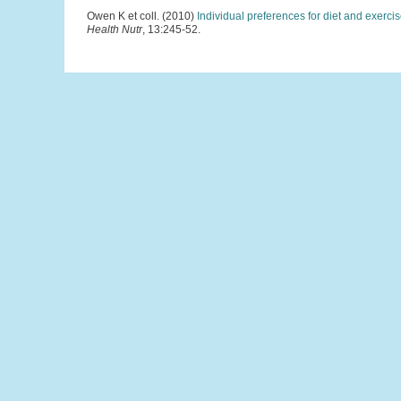
Owen K et coll. (2010)
Individual preferences for diet and exerci
Health Nutr
, 13:245-52.