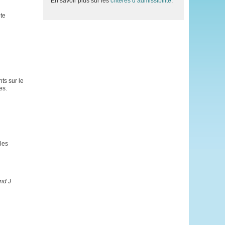
En savoir plus sur les
critères d’admissibilité
.
te
ts sur le
es.
 les
nd J