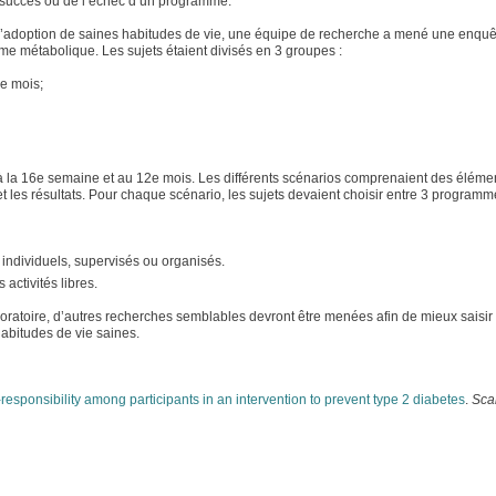
 du succès ou de l’échec d’un programme.
 l’adoption de saines habitudes de vie, une équipe de recherche a mené une enquê
 métabolique. Les sujets étaient divisés en 3 groupes :
e mois;
 la 16e semaine et au 12e mois. Les différents scénarios comprenaient des élémen
n et les résultats. Pour chaque scénario, les sujets devaient choisir entre 3 programm
 individuels, supervisés ou organisés.
activités libres.
xploratoire, d’autres recherches semblables devront être menées afin de mieux saisir
habitudes de vie saines.
-responsibility among participants in an intervention to prevent type 2 diabetes
.
Sca