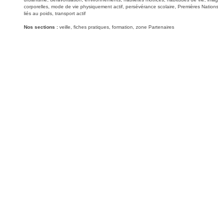
corporelles, mode de vie physiquement actif, persévérance scolaire, Premières Nations
liés au poids, transport actif
Nos sections :
veille, fiches pratiques, formation, zone Partenaires