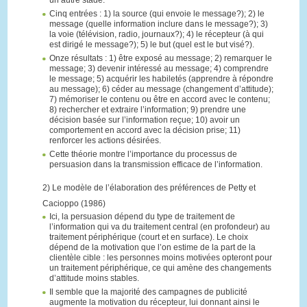
un autre stade.
Cinq entrées : 1) la source (qui envoie le message?); 2) le
message (quelle information inclure dans le message?); 3)
la voie (télévision, radio, journaux?); 4) le récepteur (à qui
est dirigé le message?); 5) le but (quel est le but visé?).
Onze résultats : 1) être exposé au message; 2) remarquer le
message; 3) devenir intéressé au message; 4) comprendre
le message; 5) acquérir les habiletés (apprendre à répondre
au message); 6) céder au message (changement d’attitude);
7) mémoriser le contenu ou être en accord avec le contenu;
8) rechercher et extraire l’information; 9) prendre une
décision basée sur l’information reçue; 10) avoir un
comportement en accord avec la décision prise; 11)
renforcer les actions désirées.
Cette théorie montre l’importance du processus de
persuasion dans la transmission efficace de l’information.
2) Le modèle de l’élaboration des préférences de Petty et
Cacioppo (1986)
Ici, la persuasion dépend du type de traitement de
l’information qui va du traitement central (en profondeur) au
traitement périphérique (court et en surface). Le choix
dépend de la motivation que l’on estime de la part de la
clientèle cible : les personnes moins motivées opteront pour
un traitement périphérique, ce qui amène des changements
d’attitude moins stables.
Il semble que la majorité des campagnes de publicité
augmente la motivation du récepteur, lui donnant ainsi le