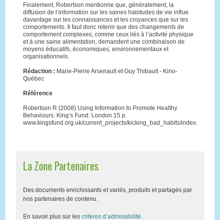
Finalement, Robertson mentionne que, généralement, la
diffusion de l’information sur les saines habitudes de vie influe
davantage sur les connaissances et les croyances que sur les
comportements. Il faut donc retenir que des changements de
comportement complexes, comme ceux liés à l’activité physique
et à une saine alimentation, demandent une combinaison de
moyens éducatifs, économiques, environnementaux et
organisationnels.
Rédaction :
Marie-Pierre Arsenault et Guy Thibault - Kino-
Québec
Référence
Robertson R (2008) Using Information to Promote Healthy
Behaviours. King’s Fund: London 15 p.
www.kingsfund.org.uk/current_projects/kicking_bad_habits/index.html
La Zone Partenaires
Des documents enrichissants et variés, produits et partagés par
nos partenaires de contenu.
En savoir plus sur les
critères d’admissibilité
.