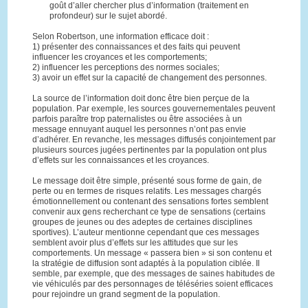
goût d’aller chercher plus d’information (traitement en
profondeur) sur le sujet abordé.
Selon Robertson, une information efficace doit :
1) présenter des connaissances et des faits qui peuvent
influencer les croyances et les comportements;
2) influencer les perceptions des normes sociales;
3) avoir un effet sur la capacité de changement des personnes.
La source de l’information doit donc être bien perçue de la
population. Par exemple, les sources gouvernementales peuvent
parfois paraître trop paternalistes ou être associées à un
message ennuyant auquel les personnes n’ont pas envie
d’adhérer. En revanche, les messages diffusés conjointement par
plusieurs sources jugées pertinentes par la population ont plus
d’effets sur les connaissances et les croyances.
Le message doit être simple, présenté sous forme de gain, de
perte ou en termes de risques relatifs. Les messages chargés
émotionnellement ou contenant des sensations fortes semblent
convenir aux gens recherchant ce type de sensations (certains
groupes de jeunes ou des adeptes de certaines disciplines
sportives). L’auteur mentionne cependant que ces messages
semblent avoir plus d’effets sur les attitudes que sur les
comportements. Un message « passera bien » si son contenu et
la stratégie de diffusion sont adaptés à la population ciblée. Il
semble, par exemple, que des messages de saines habitudes de
vie véhiculés par des personnages de téléséries soient efficaces
pour rejoindre un grand segment de la population.