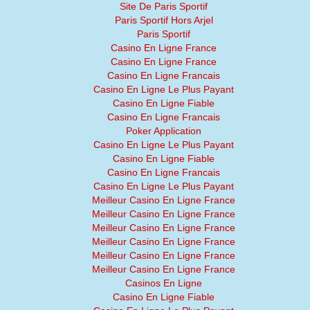
Site De Paris Sportif
Paris Sportif Hors Arjel
Paris Sportif
Casino En Ligne France
Casino En Ligne France
Casino En Ligne Francais
Casino En Ligne Le Plus Payant
Casino En Ligne Fiable
Casino En Ligne Francais
Poker Application
Casino En Ligne Le Plus Payant
Casino En Ligne Fiable
Casino En Ligne Francais
Casino En Ligne Le Plus Payant
Meilleur Casino En Ligne France
Meilleur Casino En Ligne France
Meilleur Casino En Ligne France
Meilleur Casino En Ligne France
Meilleur Casino En Ligne France
Meilleur Casino En Ligne France
Casinos En Ligne
Casino En Ligne Fiable