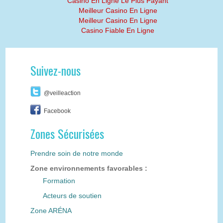
Casino En Ligne Le Plus Payant
Meilleur Casino En Ligne
Meilleur Casino En Ligne
Casino Fiable En Ligne
Suivez-nous
@veilleaction
Facebook
Zones Sécurisées
Prendre soin de notre monde
Zone environnements favorables :
Formation
Acteurs de soutien
Zone ARÉNA