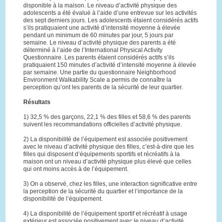
disponible à la maison. Le niveau d’activité physique des
adolescents a été évalué à l’aide d’une entrevue sur les activités
des sept derniers jours. Les adolescents étaient considérés actifs
s’ils pratiquaient une activité d’intensité moyenne à élevée
pendant un minimum de 60 minutes par jour, 5 jours par
semaine. Le niveau d’activité physique des parents a été
déterminé à l’aide de l’International Physical Activity
Questionnaire. Les parents étaient considérés actifs s’ils
pratiquaient 150 minutes d’activité d’intensité moyenne à élevée
par semaine. Une partie du questionnaire Neighborhood
Environment Walkability Scale a permis de connaître la
perception qu’ont les parents de la sécurité de leur quartier.
Résultats
1) 32,5 % des garçons, 22,1 % des filles et 58,6 % des parents
suivent les recommandations officielles d’activité physique.
2) La disponibilité de l’équipement est associée positivement
avec le niveau d’activité physique des filles, c’est-à-dire que les
filles qui disposent d’équipements sportifs et récréatifs à la
maison ont un niveau d’activité physique plus élevé que celles
qui ont moins accès à de l’équipement.
3) On a observé, chez les filles, une interaction significative entre
la perception de la sécurité du quartier et l’importance de la
disponibilité de l’équipement.
4) La disponibilité de l’équipement sportif et récréatif à usage
extérieur est associée positivement avec le niveau d’activité