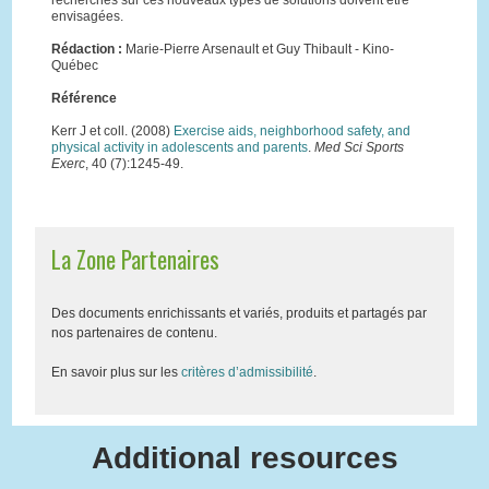
recherches sur ces nouveaux types de solutions doivent être
envisagées.
Rédaction :
Marie-Pierre Arsenault et Guy Thibault - Kino-
Québec
Référence
Kerr J et coll. (2008)
Exercise aids, neighborhood safety, and
physical activity in adolescents and parents
.
Med Sci Sports
Exerc
, 40 (7):1245-49.
La Zone Partenaires
Des documents enrichissants et variés, produits et partagés par
nos partenaires de contenu.
En savoir plus sur les
critères d’admissibilité
.
Additional resources