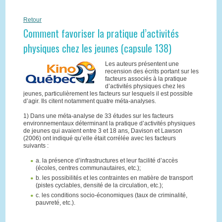
Retour
Comment favoriser la pratique d’activités
physiques chez les jeunes (capsule 138)
Les auteurs présentent une
recension des écrits portant sur les
facteurs associés à la pratique
d’activités physiques chez les
jeunes, particulièrement les facteurs sur lesquels il est possible
d’agir. Ils citent notamment quatre méta-analyses.
1) Dans une méta-analyse de 33 études sur les facteurs
environnementaux déterminant la pratique d’activités physiques
de jeunes qui avaient entre 3 et 18 ans, Davison et Lawson
(2006) ont indiqué qu’elle était corrélée avec les facteurs
suivants :
a. la présence d’infrastructures et leur facilité d’accès
(écoles, centres communautaires, etc.);
b. les possibilités et les contraintes en matière de transport
(pistes cyclables, densité de la circulation, etc.);
c. les conditions socio-économiques (taux de criminalité,
pauvreté, etc.).