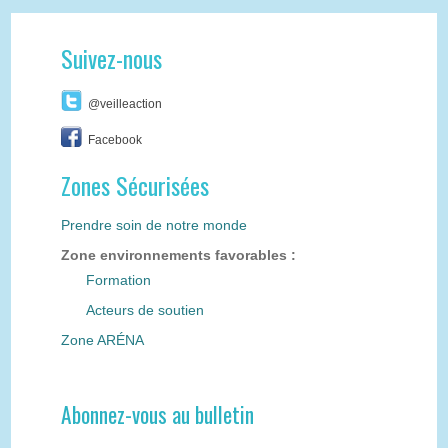
Suivez-nous
@veilleaction
Facebook
Zones Sécurisées
Prendre soin de notre monde
Zone environnements favorables :
Formation
Acteurs de soutien
Zone ARÉNA
Abonnez-vous au bulletin