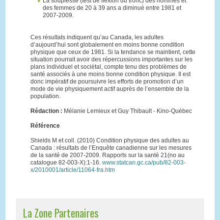
La souplesse (test de flexion du tronc) des hommes et
des femmes de 20 à 39 ans a diminué entre 1981 et
2007-2009.
Ces résultats indiquent qu’au Canada, les adultes
d’aujourd’hui sont globalement en moins bonne condition
physique que ceux de 1981. Si la tendance se maintient, cette
situation pourrait avoir des répercussions importantes sur les
plans individuel et sociétal, compte tenu des problèmes de
santé associés à une moins bonne condition physique. Il est
donc impératif de poursuivre les efforts de promotion d’un
mode de vie physiquement actif auprès de l’ensemble de la
population.
Rédaction :
Mélanie Lemieux et Guy Thibault - Kino-Québec
Référence
Shields M et coll. (2010) Condition physique des adultes au
Canada : résultats de l’Enquête canadienne sur les mesures
de la santé de 2007-2009. Rapports sur la santé 21(no au
catalogue 82-003-X):1-16.
www.statcan.gc.ca/pub/82-003-
x/2010001/article/11064-fra.htm
La Zone Partenaires