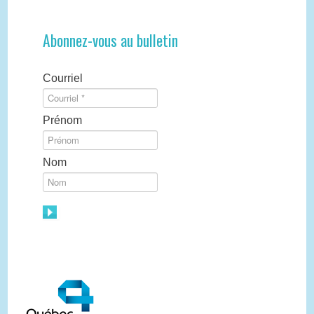
Abonnez-vous au bulletin
Courriel
Prénom
Nom