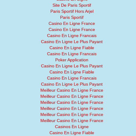
Site De Paris Sportif
Paris Sportif Hors Arjel
Paris Sportif
Casino En Ligne France
Casino En Ligne France
Casino En Ligne Francais
Casino En Ligne Le Plus Payant
Casino En Ligne Fiable
Casino En Ligne Francais
Poker Application
Casino En Ligne Le Plus Payant
Casino En Ligne Fiable
Casino En Ligne Francais
Casino En Ligne Le Plus Payant
Meilleur Casino En Ligne France
Meilleur Casino En Ligne France
Meilleur Casino En Ligne France
Meilleur Casino En Ligne France
Meilleur Casino En Ligne France
Meilleur Casino En Ligne France
Casinos En Ligne
Casino En Ligne Fiable