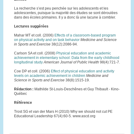
La recherche s’est peu penchée sur les adolescents et les
adolescentes, puisque la majorité des études se sont déroulées
dans des écoles primaires. Il y a donc là une lacune à combler.
Lectures suggérées
Mahar MT et coll. (2006)
Effects of a classroom-based program
on physical activity and on task behavior
Medicine and Science
in Sports and Exercise
38(12):2086-94.
Carlson SA et coll. (2008)
Physical education and academic
achievement in elementary school: Data from the early childhood
longitudinal study
American Journal of Public Health
98(4):721-7.
Coe DP et coll. (2006)
Effect of physical education and activity
levels on academic achievement in children
Medicine and
Science in Sports and Exercise
38(8):1515-19.
Rédaction :
Mathilde St-Louis-Deschênes et Guy Thibault - Kino-
Québec
Référence
Trost SG et van der Mars H (2010) Why we should not cut PE
Educational Leadership 67(4):60-5. www.ascd.org