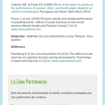
Caterino MC et Polak ED (1999)
Effects of two types of activity on
the performance of second-, third-, and fourth-grade students on
a test of concentration
Perceptual and Motor Skills
89(1):245-8.
Pesce C et coll. (2009) Physical activity and mental performance
in preadolescents : Effects of acute exercise on free-recall
memory
Mental Health and Physical Activity
2:16-22.
www.sciencedirect.com
Rédaction :
Mathilde St-Louis-Deschênes et Guy Thibault - Kino-
Québec
Référence
Ellemberg D et St-Louis-Deschênes M (2010) The effect of acute
exercise on cognitive function during development,
Psychology
of Sport and Exercise
11:122-6.
www.sciencedirect.com
La Zone Partenaires
Des documents enrichissants et variés, produits et partagés par
nos partenaires de contenu.