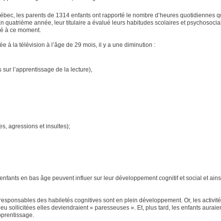
bec, les parents de 1314 enfants ont rapporté le nombre d’heures quotidiennes q
En quatrième année, leur titulaire a évalué leurs habitudes scolaires et psychosocia
ré à ce moment.
à la télévision à l’âge de 29 mois, il y a une diminution :
sur l’apprentissage de la lecture),
es, agressions et insultes);
enfants en bas âge peuvent influer sur leur développement cognitif et social et ains
u responsables des habiletés cognitives sont en plein développement. Or, les activit
u sollicitées elles deviendraient « paresseuses ». Et, plus tard, les enfants auraie
pprentissage.