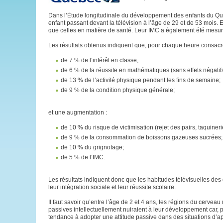
Dans l’Étude longitudinale du développement des enfants du Qué
enfant passant devant la télévision à l’âge de 29 et de 53 mois. 
que celles en matière de santé. Leur IMC a également été mesu
Les résultats obtenus indiquent que, pour chaque heure consacrée 
de 7 % de l’intérêt en classe,
de 6 % de la réussite en mathématiques (sans effets négatifs 
de 13 % de l’activité physique pendant les fins de semaine;
de 9 % de la condition physique générale;
et une augmentation :
de 10 % du risque de victimisation (rejet des pairs, taquineri
de 9 % de la consommation de boissons gazeuses sucrées;
de 10 % du grignotage;
de 5 % de l’IMC.
Les résultats indiquent donc que les habitudes télévisuelles des 
leur intégration sociale et leur réussite scolaire.
Il faut savoir qu’entre l’âge de 2 et 4 ans, les régions du cervea
passives intellectuellement nuiraient à leur développement car, pe
tendance à adopter une attitude passive dans des situations d’a