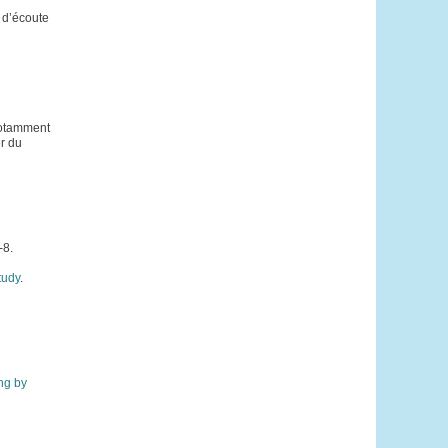
 d’écoute
 notamment
er du
-8.
tudy
.
ng by