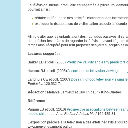
La télévision, même lorsqu’elle est regardée à plusieurs, demeu
pourrait ainsi :
réduire la fréquence des activités comportant des interaction
expliquer le risque accru de victimisation associé à l’écoute
Afin d’éviter que les enfants aient des habitudes passives, il s
d’empêcher les enfants de regarder la télévision avant l’âge de de
temps ainsi récupéré pour leur proposer des jeux susceptibles de
Lectures suggérées
Barker ED et coll. (2008)
Predictive validity and early predictors 
Hancox RJ et coll. (2005)
Association of television viewing duri
Landhuis CE et coll. (2007)
Does childhood television viewing le
Pediatrics
120:532-7.
Rédaction :
Mélanie Lemieux et Guy Thibault - Kino-Québec
Référence
Pagani LS et coll. (2010)
Prospective associations between early
middle childhood
.
Arch Pediatr Adolesc Med
164:425-31.
L’exposition précoce à la télévision a des effets négatifs et du
www.nouvelles.umontreal.ca