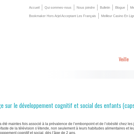
Accueil
Qui sommes-nous
Nous joindre
Bulletin
Blogue
Me
Bookmaker Hors Arjel Acceptant Les Français
Meilleur Casino En Lig
Veille
âge sur le développement cognitif et social des enfants (cap
a été maintes fois associé à la prévalence de l’embonpoint et de l’obésité chez les j
éfaste de la télévision s’étende, non seulement à leurs habitudes alimentaires et le
oppement cognitif et social, dès l’âge de 2 ans.