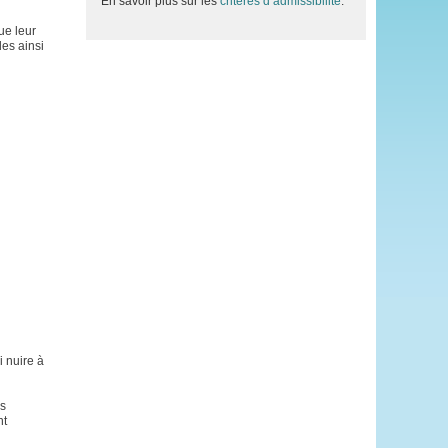
En savoir plus sur les
critères d’admissibilité
.
ue leur
les ainsi
i nuire à
és
nt