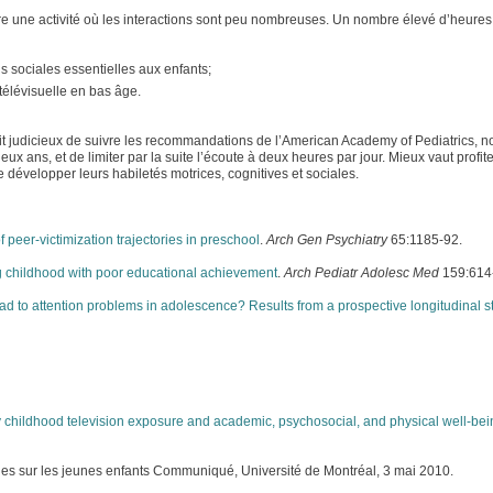
re une activité où les interactions sont peu nombreuses. Un nombre élevé d’heures
s sociales essentielles aux enfants;
 télévisuelle en bas âge.
erait judicieux de suivre les recommandations de l’American Academy of Pediatrics,
ux ans, et de limiter par la suite l’écoute à deux heures par jour. Mieux vaut profit
 développer leurs habiletés motrices, cognitives et sociales.
of peer-victimization trajectories in preschool
.
Arch Gen Psychiatry
65:1185-92.
ng childhood with poor educational achievement
.
Arch Pediatr Adolesc Med
159:614
ad to attention problems in adolescence? Results from a prospective longitudinal s
 childhood television exposure and academic, psychosocial, and physical well-bei
rables sur les jeunes enfants Communiqué, Université de Montréal, 3 mai 2010.