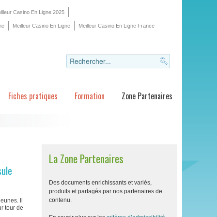
illeur Casino En Ligne 2025
ne
Meilleur Casino En Ligne
Meilleur Casino En Ligne France
Fiches pratiques
Formation
Zone Partenaires
La Zone Partenaires
sule
Des documents enrichissants et variés,
produits et partagés par nos partenaires de
contenu.
eunes. Il
ur tour de