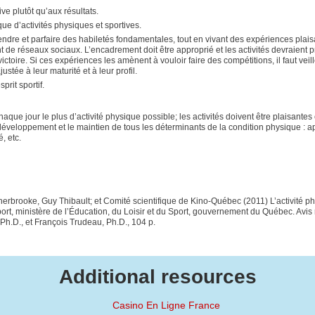
ive plutôt qu’aux résultats.
que d’activités physiques et sportives.
ndre et parfaire des habiletés fondamentales, tout en vivant des expériences plais
nt de réseaux sociaux. L’encadrement doit être approprié et les activités devraient 
ictoire. Si ces expériences les amènent à vouloir faire des compétitions, il faut veill
stée à leur maturité et à leur profil.
prit sportif.
aque jour le plus d’activité physique possible; les activités doivent être plaisantes 
éveloppement et le maintien de tous les déterminants de la condition physique : a
, etc.
rbrooke, Guy Thibault; et Comité scientifique de Kino-Québec (2011) L’activité ph
u sport, ministère de l’Éducation, du Loisir et du Sport, gouvernement du Québec. Avis
h.D., et François Trudeau, Ph.D., 104 p.
Additional resources
Casino En Ligne France