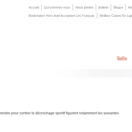
Accueil
Qui sommes-nous
Nous joindre
Bulletin
Blogue
Me
Bookmaker Hors Arjel Acceptant Les Français
Meilleur Casino En Lig
Veille
rendre pour contrer le décrochage sportif figurent notamment les suivantes.