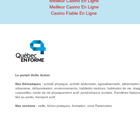
Meilleur Casino En Ligne
Meilleur Casino En Ligne
Casino Fiable En Ligne
Le portail Veille Action
Nos thématiques :
activité physique, activité sédentaire, agroalimentaire, alimentati
urbanisme, défavorisation, environnements, habiletés motrices, habitudes de vie, image
corporelles, mode de vie physiquement actif, persévérance scolaire, Premières Nations
liés au poids, transport actif
Nos sections :
veille, fiches pratiques, formation, zone Partenaires