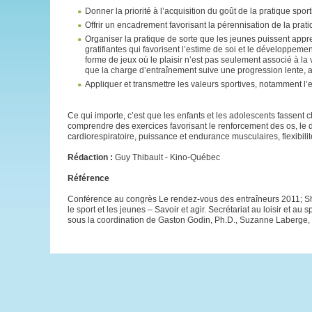
Donner la priorité à l’acquisition du goût de la pratique sport
Offrir un encadrement favorisant la pérennisation de la prati
Organiser la pratique de sorte que les jeunes puissent appre
gratifiantes qui favorisent l’estime de soi et le développeme
forme de jeux où le plaisir n’est pas seulement associé à la v
que la charge d’entraînement suive une progression lente, aju
Appliquer et transmettre les valeurs sportives, notamment l’es
Ce qui importe, c’est que les enfants et les adolescents fassent ch
comprendre des exercices favorisant le renforcement des os, le d
cardiorespiratoire, puissance et endurance musculaires, flexibilité
Rédaction :
Guy Thibault - Kino-Québec
Référence
Conférence au congrès Le rendez-vous des entraîneurs 2011; She
le sport et les jeunes – Savoir et agir. Secrétariat au loisir et a
sous la coordination de Gaston Godin, Ph.D., Suzanne Laberge, P