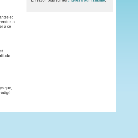
En savoir plus sur les
critères d’admissibilité
.
antes et
prendre la
er à ce
et
ptitude
ysique,
 rédigé