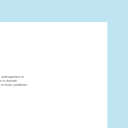
on, aménagement et
 et diversité
 et Inuits, problèmes