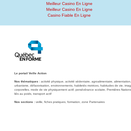
Meilleur Casino En Ligne
Meilleur Casino En Ligne
Casino Fiable En Ligne
Le portail Veille Action
Nos thématiques :
activité physique, activité sédentaire, agroalimentaire, alimentati
urbanisme, défavorisation, environnements, habiletés motrices, habitudes de vie, image
corporelles, mode de vie physiquement actif, persévérance scolaire, Premières Nations
liés au poids, transport actif
Nos sections :
veille, fiches pratiques, formation, zone Partenaires