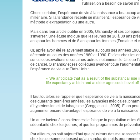
l’utiliser, on a besoin de savoir s’
Chose certaine, l’espérance de vie à la naissance a beaucoup a
millénaire. Si la tendance récente se maintient, l’espérance de 
méthode d’extrapolation ou une autre.
Mais dans leur article publié en 2005, Olshansky et ses collègues
s’inverser. Une étude indique que les jeunes de 20 à 30 ans pré
ans pour les hommes et de 8 ans pour les femmes (Fontaine et co
Or, après avoir été relativement stable au cours des années 196
décennie au cours des années 1980 et 1990. Et c’est chez les en
sur ces observations et certaines autres, notamment le fait que l
de cancer, Olshansky et ses collègues avancent que l’augmentati
l’espérance de vie aux États-Unis :
We anticipate that as a result of the substantial rise 
life expectancy at birth and at older ages could level off 
Il faut toutefois se rappeler que l’espérance de vie à la naissan
des quarante dernières années, les avancées médicales, pharma
d’hypertension et de tabagisme (Gregg et coll., 2005). Et on peu
augmenter encore davantage l’espérance de vie à la naissance.
Un autre facteur à considérer est le fait que la population et les
sédentarité chez les jeunes, et que les programmes de prévention
Par ailleurs, on sait aujourd’hui que plusieurs des maux associé
chez les personnes obèses) qu’au surplus de poids proprement dit