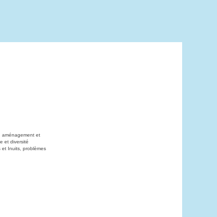
on, aménagement et
 et diversité
 et Inuits, problèmes