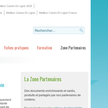
illeur Casino En Ligne 2025
ne
Meilleur Casino En Ligne
Meilleur Casino En Ligne France
Fiches pratiques
Formation
Zone Partenaires
La Zone Partenaires
vie
Des documents enrichissants et variés,
produits et partagés par nos partenaires de
contenu.
iquement
ntante
avant de