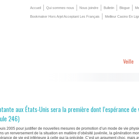
Accueil
Qui sommes-nous
Nous joindre
Bulletin
Blogue
Me
Bookmaker Hors Arjel Acceptant Les Français
Meilleur Casino En Lig
Veille
tante aux États-Unis sera la première dont l’espérance de 
sule 246)
is 2005 pour justifier de nouvelles mesures de promotion d’un mode de vie phys
ns un renversement de la situation en matière d’obésité juvénile, la génération mo
spérance de vie est inférieure à celle qui la précède. C’est un argument choc, mais 