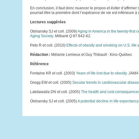
En conclusion, il faut donc nuancer le propos et éviter d’affirme
pourrait être la première dont l’espérance de vie est inférieure à 
Lectures suggérées
Olshansky SJ et coll. (2009)
Aging in America in the twenty-firs
Aging Society
.
Milbank Q
87:842-62.
Peto R et coll. (2010)
Effects of obesity and smoking on U.S. life
Rédaction :
Mélanie Lemieux et Guy Thibault - Kino-Québec
Référence
Fontaine KR et coll. (2003)
Years of life lost due to obesity
.
JAMA
Gregg EW et coll. (2005)
Secular trends in cardiovascular diseas
Lakdawalla DN et coll. (2005)
The health and cost consequences 
Olshansky SJ et coll. (2005)
A potential decline in life expectancy