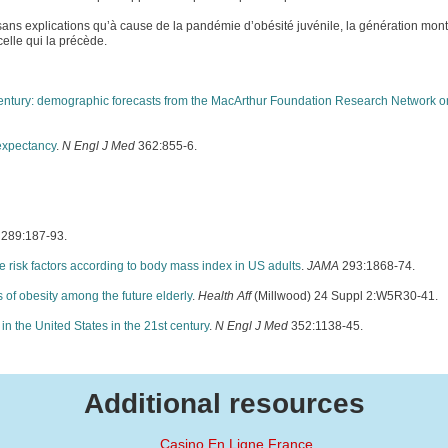
r sans explications qu’à cause de la pandémie d’obésité juvénile, la génération mon
celle qui la précède.
t century: demographic forecasts from the MacArthur Foundation Research Network o
 expectancy
.
N Engl J Med
362:855-6.
289:187-93.
e risk factors according to body mass index in US adults
.
JAMA
293:1868-74.
of obesity among the future elderly
.
Health Aff
(Millwood) 24 Suppl 2:W5R30-41.
 in the United States in the 21st century
.
N Engl J Med
352:1138-45.
Additional resources
Casino En Ligne France