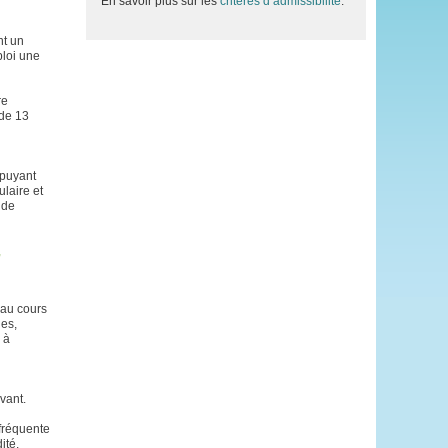
En savoir plus sur les
critères d’admissibilité
.
nt un
ploi une
re
 de 13
ppuyant
ulaire et
 de
,
 au cours
es,
 à
vant.
 fréquente
ité.