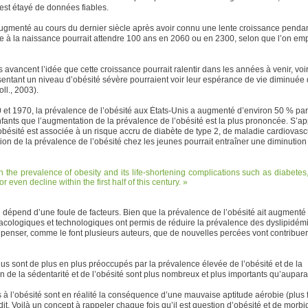
il est étayé de données fiables.
ugmenté au cours du dernier siècle après avoir connu une lente croissance penda
vie à la naissance pourrait attendre 100 ans en 2060 ou en 2300, selon que l’on em
 avancent l’idée que cette croissance pourrait ralentir dans les années à venir, voi
sentant un niveau d’obésité sévère pourraient voir leur espérance de vie diminuée
ll., 2003).
0 et 1970, la prévalence de l’obésité aux États-Unis a augmenté d’environ 50 % par
fants que l’augmentation de la prévalence de l’obésité est la plus prononcée. S’a
’obésité est associée à un risque accru de diabète de type 2, de maladie cardiovasc
on de la prévalence de l’obésité chez les jeunes pourrait entraîner une diminution
in the prevalence of obesity and its life-shortening complications such as diabetes
or even decline within the first half of this century.
ce dépend d’une foule de facteurs. Bien que la prévalence de l’obésité ait augmenté
cologiques et technologiques ont permis de réduire la prévalence des dyslipidémi
t penser, comme le font plusieurs auteurs, que de nouvelles percées vont contribuer
 élus sont de plus en plus préoccupés par la prévalence élevée de l’obésité et de la
 de la sédentarité et de l’obésité sont plus nombreux et plus importants qu’aupara
s à l’obésité sont en réalité la conséquence d’une mauvaise aptitude aérobie (plus
. Voilà un concept à rappeler chaque fois qu’il est question d’obésité et de morbid