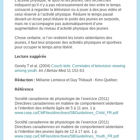
L’activité physique, le sport et les jeunes, des recherches
indiquent qu’il n’y a pas nécessairement de lien entre le temps
consacré à regarder la télévision ou à jouer à des jeux vidéo et
celui réservé à l’activité physique. Réduire le temps passé
devant un écran peut réduire le poids des jeunes en surpoids,
mais ne s’accompagne pas automatiquement d’une
augmentation du niveau d’activité physique des jeunes.
Chose certaine, si l’on restreint les loisirs sédentaires des
jeunes, il faut leur proposer des activités physiques et sportives
pour occuper le temps ainsi libéré.
Lecture suggérée
Gorely T et al. (2004)
Couch kids: Correlates of television viewing
among youth
.
Int J Behav Med
11:152-63.
Rédaction :
Mélanie Lemieux et Guy Thibault - Kino-Québec
Référence
Société canadienne de physiologie de l’exercice (2011)
Directives canadiennes en matière de comportement sédentaire
à l’intention des enfants âgés de 5 à 11 ans. 1 p.
www.csep.ca/CMFiles/directives/SBGuidelines_Child_FR.pdf
Société canadienne de physiologie de l’exercice (2011)
Directives canadiennes en matière de comportement sédentaire
à l’intention des jeunes âgés de 12 à 17 ans. 1 p.
www.csep.ca/CMFiles/directives/SBGuidelines_Youth_FR.pdf