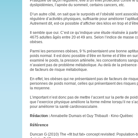
Pratiquée de façon régulière, elle a un effet protecteur contre 
dyslipidémies, l’apnée du sommeil, certains cancers, etc.
D’un autre côté, on sait que le surpoids et l’obésité sont assoc
régulière d’activités physiques, suffisante pour améliorer l’aptit
Autrement dit, est-ce possible d’afficher des kilos en trop et d’ê
Il semble que oui. C’est ce qu’indique une étude réalisée à par
4675 adultes âgés entre 20 et 49 ans. Selon l’indice de masse co
obèses.
Parmi les personnes obèses, 9 % présentaient une bonne aptitu
poids normal. Il est donc possible d’être en forme et d’être en 
examiné le poids, la pression artérielle, les concentrations san
n’avaient pas de problème métabolique. Au delà de la présence d
de facteurs de risque métabolique.
En effet, les obèses qui ne présentaient pas de facteurs de risqu
personnes de poids normal, celles qui présentaient des risques po
la moyenne.
L’important n’est donc pas de mettre l’accent sur la perte de poids
que l’exercice physique améliore la forme même lorsqu’il ne s’
pour améliorer la santé cardiovasculaire.
Rédaction :
Annabelle Dumais et Guy Thibault - Kino-Québec
Référence
Duncan G (2010) The «fit but fat» concept revisited: Populatio