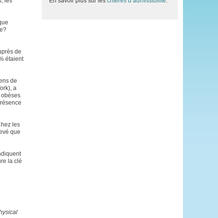
, les
En savoir plus sur les
critères d’admissibilité
.
ique
se?
uprès de
% étaient
gens de
ork), a
s obèses
présence
Chez les
levé que
indiquent
e la clé
hysical