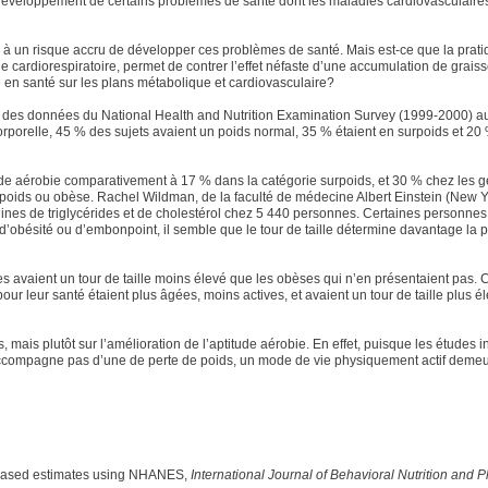
le développement de certains problèmes de santé dont les maladies cardiovasculaires
iés à un risque accru de développer ces problèmes de santé. Mais est-ce que la prat
ude cardiorespiratoire, permet de contrer l’effet néfaste d’une accumulation de grais
tre en santé sur les plans métabolique et cardiovasculaire?
tir des données du National Health and Nutrition Examination Survey (1999-2000) a
rporelle, 45 % des sujets avaient un poids normal, 35 % étaient en surpoids et 20 
de aérobie comparativement à 17 % dans la catégorie surpoids, et 30 % chez les 
surpoids ou obèse. Rachel Wildman, de la faculté de médecine Albert Einstein (New Y
guines de triglycérides et de cholestérol chez 5 440 personnes. Certaines personne
’obésité ou d’embonpoint, il semble que le tour de taille détermine davantage la 
es avaient un tour de taille moins élevé que les obèses qui n’en présentaient pas. 
ur leur santé étaient plus âgées, moins actives, et avaient un tour de taille plus é
, mais plutôt sur l’amélioration de l’aptitude aérobie. En effet, puisque les études 
accompagne pas d’une de perte de poids, un mode de vie physiquement actif demeur
n-based estimates using NHANES,
International Journal of Behavioral Nutrition and P