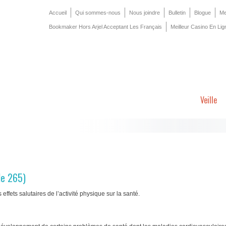
Accueil
Qui sommes-nous
Nous joindre
Bulletin
Blogue
Me
Bookmaker Hors Arjel Acceptant Les Français
Meilleur Casino En Lig
Veille
le 265)
ffets salutaires de l’activité physique sur la santé.