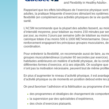
and Flexibility in Healthy Adults».
Rappelant que les effets bénéfiques de l’exercice physique sont 
adultes, la pratique fréquente d’exercices stimulant les systèm
flexibilité (en complément aux activités physiques de la vie quoti
santé.
L’ACSM recommande que la plupart des adultes fassent, au moins
d’intensité moyenne, pour totaliser au moins 150 minutes par sem
par jour, au moins 3 jours par semaine (afin de totaliser au m
calorique totale d’au moins 500 à 1000 MET•min/semaine. Deux ou
renforcement engageant les principaux groupes musculaires, de m
coordination.
Pour entretenir la flexibilité, on recommande aussi de faire, au
groupes musculotendineux (cumuler 60 secondes par exercice). 
habitudes antérieures en matière d’activité physique, de la condi
différentes formes d’exercice, et à ses objectifs. On souligne que
n’ont pas la motivation nécessaire, peuvent tout de même profiter
En plus d’augmenter le niveau d’activité physique, il est avanta
d’activité physique ou de moments en position debout entre les p
On peut favoriser l’adhésion et la fidélisation au programme d’en
des programmes et stratégies de changement de comportem
la supervision par des spécialistes d’expérience,
des choix d’exercices plaisants.