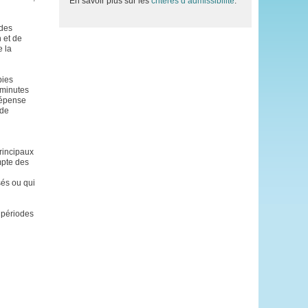
En savoir plus sur les
critères d’admissibilité
.
 des
 et de
e la
bies
 minutes
dépense
 de
principaux
mpte des
sés ou qui
s périodes