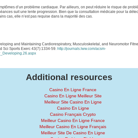
ymptômes d’un problème cardiaque. Par ailleurs, on peut réduire le risque de prob
séances suit une lente progression. Bien que la consultation médicale pour la détec
ns cas, elle n’est pas requise dans la majorité des cas.
eveloping and Maintaining Cardiorespiratory, Musculoskeletal, and Neuromotor Fitne
ed Sci Sports Exerc 43(7):1334-59.
http://journals.lww.com/acsm-
r_Developing.26.aspx
Additional resources
Casino En Ligne France
Casino En Ligne Meilleur Site
Meilleur Site Casino En Ligne
Casino En Ligne
Casino Français Crypto
Meilleur Casino En Ligne France
Meilleur Casino En Ligne Français
Meilleur Site De Casino En Ligne