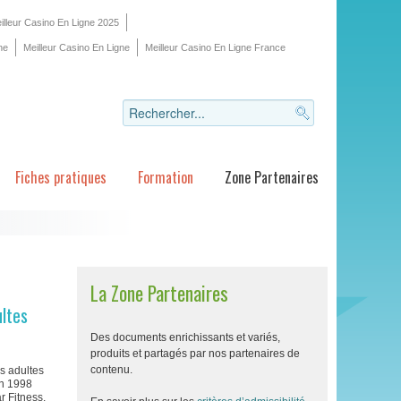
illeur Casino En Ligne 2025
ne
Meilleur Casino En Ligne
Meilleur Casino En Ligne France
Fiches pratiques
Formation
Zone Partenaires
La Zone Partenaires
ltes
Des documents enrichissants et variés,
produits et partagés par nos partenaires de
contenu.
s adultes
en 1998
 Fitness,