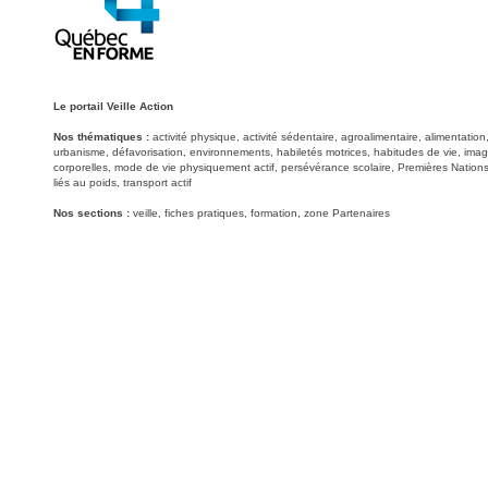
Le portail Veille Action
Nos thématiques :
activité physique, activité sédentaire, agroalimentaire, alimentati
urbanisme, défavorisation, environnements, habiletés motrices, habitudes de vie, image
corporelles, mode de vie physiquement actif, persévérance scolaire, Premières Nations
liés au poids, transport actif
Nos sections :
veille, fiches pratiques, formation, zone Partenaires