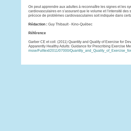
On peut apprendre aux adultes à reconnaître les signes et les s
cardiovasculaires en s’assurant que le volume et l’intensité des 
précoce de problèmes cardiovasculaires soit indiquée dans certai
Rédaction :
Guy Thibault - Kino-Québec
Référence
Garber CE et coll. (2011) Quantity and Quality of Exercise for D
Apparently Healthy Adults: Guidance for Prescribing Exercise M
msse/Fulltext/2011/07000/Quantity_and_Quality_of_Exercise_fo