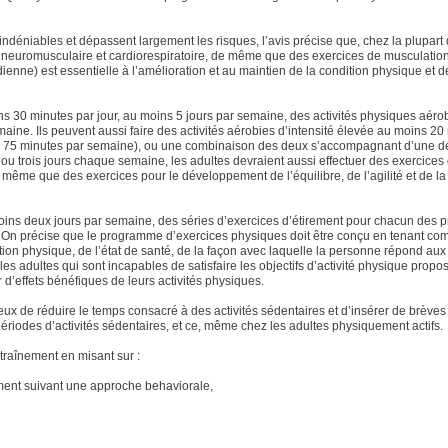
indéniables et dépassent largement les risques, l’avis précise que, chez la plupart
es neuromusculaire et cardiorespiratoire, de même que des exercices de musculation
dienne) est essentielle à l’amélioration et au maintien de la condition physique et d
 30 minutes par jour, au moins 5 jours par semaine, des activités physiques aéro
aine. Ils peuvent aussi faire des activités aérobies d’intensité élevée au moins 20
oins 75 minutes par semaine), ou une combinaison des deux s’accompagnant d’une 
 trois jours chaque semaine, les adultes devraient aussi effectuer des exercices
ême que des exercices pour le développement de l’équilibre, de l’agilité et de la
 moins deux jours par semaine, des séries d’exercices d’étirement pour chacun des 
On précise que le programme d’exercices physiques doit être conçu en tenant co
tion physique, de l’état de santé, de la façon avec laquelle la personne répond aux
 les adultes qui sont incapables de satisfaire les objectifs d’activité physique propo
 d’effets bénéfiques de leurs activités physiques.
geux de réduire le temps consacré à des activités sédentaires et d’insérer de brève
ériodes d’activités sédentaires, et ce, même chez les adultes physiquement actifs.
traînement en misant sur :
ent suivant une approche behaviorale,