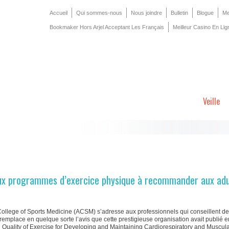
Accueil
Qui sommes-nous
Nous joindre
Bulletin
Blogue
Me
Bookmaker Hors Arjel Acceptant Les Français
Meilleur Casino En Lig
Veille
x programmes d’exercice physique à recommander aux adu
 College of Sports Medicine (ACSM) s’adresse aux professionnels qui conseillent de
 remplace en quelque sorte l’avis que cette prestigieuse organisation avait publié 
ality of Exercise for Developing and Maintaining Cardiorespiratory and Muscular