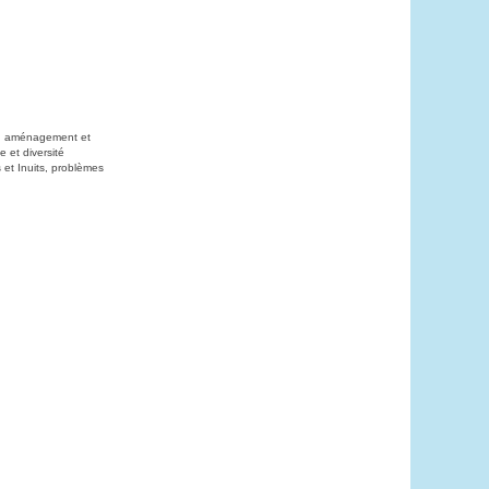
on, aménagement et
 et diversité
 et Inuits, problèmes