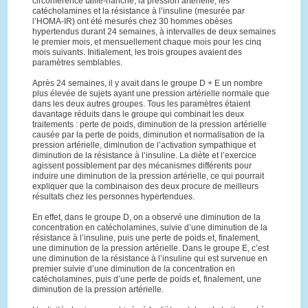
circonférence taille-hanche, la pression artérielle, les
catécholamines et la résistance à l’insuline (mesurée par
l’HOMA-IR) ont été mesurés chez 30 hommes obèses
hypertendus durant 24 semaines, à intervalles de deux semaines
le premier mois, et mensuellement chaque mois pour les cinq
mois suivants. Initialement, les trois groupes avaient des
paramètres semblables.
Après 24 semaines, il y avait dans le groupe D + E un nombre
plus élevée de sujets ayant une pression artérielle normale que
dans les deux autres groupes. Tous les paramètres étaient
davantage réduits dans le groupe qui combinait les deux
traitements : perte de poids, diminution de la pression artérielle
causée par la perte de poids, diminution et normalisation de la
pression artérielle, diminution de l’activation sympathique et
diminution de la résistance à l’insuline. La diète et l’exercice
agissent possiblement par des mécanismes différents pour
induire une diminution de la pression artérielle, ce qui pourrait
expliquer que la combinaison des deux procure de meilleurs
résultats chez les personnes hypertendues.
En effet, dans le groupe D, on a observé une diminution de la
concentration en catécholamines, suivie d’une diminution de la
résistance à l’insuline, puis une perte de poids et, finalement,
une diminution de la pression artérielle. Dans le groupe E, c’est
une diminution de la résistance à l’insuline qui est survenue en
premier suivie d’une diminution de la concentration en
catécholamines, puis d’une perte de poids et, finalement, une
diminution de la pression artérielle.