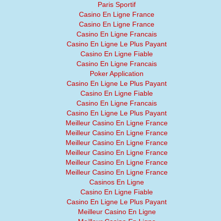
Paris Sportif
Casino En Ligne France
Casino En Ligne France
Casino En Ligne Francais
Casino En Ligne Le Plus Payant
Casino En Ligne Fiable
Casino En Ligne Francais
Poker Application
Casino En Ligne Le Plus Payant
Casino En Ligne Fiable
Casino En Ligne Francais
Casino En Ligne Le Plus Payant
Meilleur Casino En Ligne France
Meilleur Casino En Ligne France
Meilleur Casino En Ligne France
Meilleur Casino En Ligne France
Meilleur Casino En Ligne France
Meilleur Casino En Ligne France
Casinos En Ligne
Casino En Ligne Fiable
Casino En Ligne Le Plus Payant
Meilleur Casino En Ligne