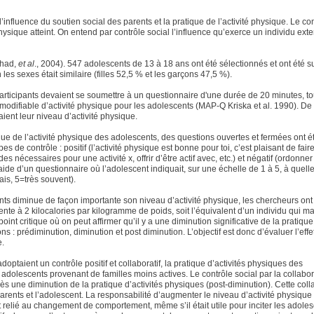
’influence du soutien social des parents et la pratique de l’activité physique. Le co
hysique atteint. On entend par contrôle social l’influence qu’exerce un individu ext
had,
et al
., 2004). 547 adolescents de 13 à 18 ans ont été sélectionnés et ont été su
les sexes était similaire (filles 52,5 % et les garçons 47,5 %).
articipants devaient se soumettre à un questionnaire d'une durée de 20 minutes, to
 modifiable d’activité physique pour les adolescents (MAP-Q Kriska et al. 1990). De 
ient leur niveau d’activité physique.
ique de l’activité physique des adolescents, des questions ouvertes et fermées ont 
es de contrôle : positif (l’activité physique est bonne pour toi, c’est plaisant de fair
des nécessaires pour une activité x, offrir d’être actif avec, etc.) et négatif (ordonner
l’aide d’un questionnaire où l’adolescent indiquait, sur une échelle de 1 à 5, à quell
is, 5=très souvent).
ents diminue de façon importante son niveau d’activité physique, les chercheurs ont
te à 2 kilocalories par kilogramme de poids, soit l’équivalent d’un individu qui m
int critique où on peut affirmer qu’il y a une diminution significative de la pratique
s : prédiminution, diminution et post diminution. L’objectif est donc d’évaluer l’effe
e.
doptaient un contrôle positif et collaboratif, la pratique d’activités physiques des
dolescents provenant de familles moins actives. Le contrôle social par la collabor
une diminution de la pratique d’activités physiques (post-diminution). Cette coll
parents et l’adolescent. La responsabilité d’augmenter le niveau d’activité physique
ent relié au changement de comportement, même s’il était utile pour inciter les adole