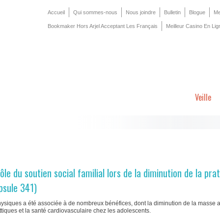
Accueil
Qui sommes-nous
Nous joindre
Bulletin
Blogue
Me
Bookmaker Hors Arjel Acceptant Les Français
Meilleur Casino En Lig
Veille
e du soutien social familial lors de la diminution de la pra
apsule 341)
 physiques a été associée à de nombreux bénéfices, dont la diminution de la masse 
tiques et la santé cardiovasculaire chez les adolescents.