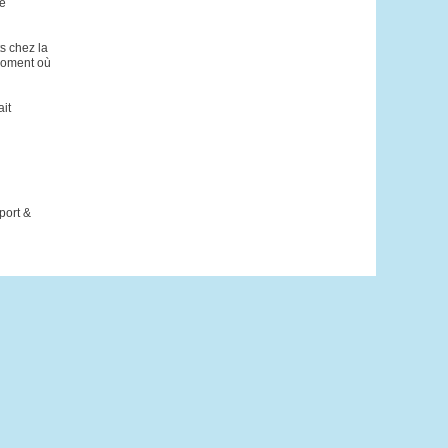
le
ts chez la
 moment où
ait
port &