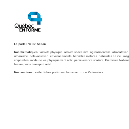
Le portail Veille Action
Nos thématiques :
activité physique, activité sédentaire, agroalimentaire, alimentati
urbanisme, défavorisation, environnements, habiletés motrices, habitudes de vie, image
corporelles, mode de vie physiquement actif, persévérance scolaire, Premières Nations
liés au poids, transport actif
Nos sections :
veille, fiches pratiques, formation, zone Partenaires