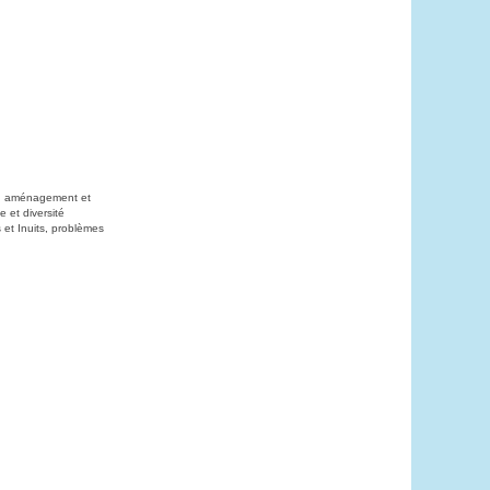
on, aménagement et
 et diversité
 et Inuits, problèmes