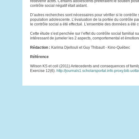
redevenir actifs. Certains adolescents préféraient le soutien po
contrôle social négatif était aidant.
D’autres recherches sont nécessaires pour vérifier si le contrôle
population adolescente. L’évaluation de la portée du contrôle pa
le contrôle social a été effectué. L’ensemble des données a été c
Cette étude s’est penchée sur l’effet du contrôle social familial 
intéressant de jumeler les 2 aspects, comportemental et émotionn
Rédaction :
Karima Djellouli et Guy Thibault - Kino-Québec
Référence
Wilson KS et coll (2011) Antecedents and consequences of family 
Exercise 12(6).
http://journals1.scholarsportal.info.proxy.bib.