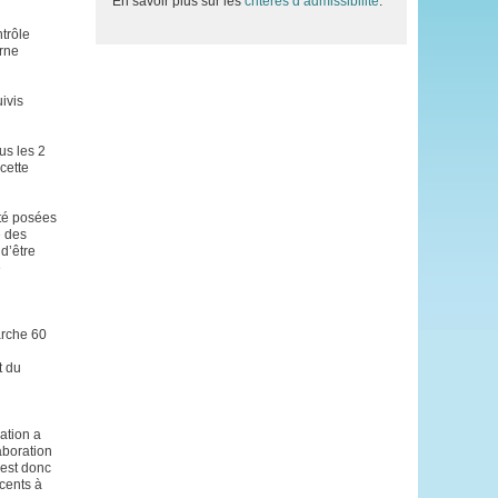
En savoir plus sur les
critères d’admissibilité
.
ntrôle
erne
ivis
us les 2
cette
été posées
e des
 d’être
e
arche 60
t du
ation a
aboration
 est donc
scents à