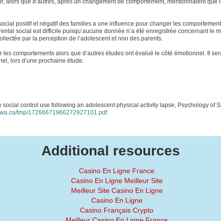
sitif, alors que d’autres, après un changement de comportement, mentionnaient que 
 social positif et négatif des familles a une influence pour changer les comportemen
rental social est difficile puisqu’aucune donnée n’a été enregistrée concernant le
ollectée par la perception de l’adolescent et non des parents.
sur les comportements alors que d’autres études ont évalué le côté émotionnel. Il ser
el, lors d’une prochaine étude.
social control use following an adolescent physical activity lapse, Psychology of S
uottawa.ca/tmp/17266671966272927101.pdf
Additional resources
Casino En Ligne France
Casino En Ligne Meilleur Site
Meilleur Site Casino En Ligne
Casino En Ligne
Casino Français Crypto
Meilleur Casino En Ligne France