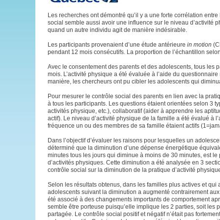
Les recherches ont démontré qu’il y a une forte corrélation entre l
social semble aussi avoir une influence sur le niveau d’activité p
quand un autre individu agit de manière indésirable.
Les participants provenaient d’une étude antérieure
in motion
(C
pendant 12 mois consécutifs. La proportion de l’échantillon selon 
Avec le consentement des parents et des adolescents, tous les p
mois. L’activité physique a été évaluée à l’aide du questionnaire
manière, les chercheurs ont pu cibler les adolescents qui diminua
Pour mesurer le contrôle social des parents en lien avec la prat
à tous les participants. Les questions étaient orientées selon 3 typ
activités physique, etc.), collaboratif (aider à apprendre les aptitu
actif). Le niveau d’activité physique de la famille a été évalué à 
fréquence un ou des membres de sa famille étaient actifs (1=jama
Dans l’objectif d’évaluer les raisons pour lesquelles un adolesc
déterminé que la diminution d’une dépense énergétique équivalen
minutes tous les jours qui diminue à moins de 30 minutes, est le po
d’activités physiques. Cette diminution a été analysée en 3 section
contrôle social sur la diminution de la pratique d’activité physiqu
Selon les résultats obtenus, dans les familles plus actives et qui a
adolescents suivant la diminution a augmenté contrairement aux a
été associé à des changements importants de comportement après 
semble être porteuse puisqu’elle implique les 2 parties, soit les 
partagée. Le contrôle social positif et négatif n’était pas fortem