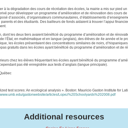
r à la dégradation des cours de récréation des écoles, la mairie a mis sur pied u
 privé pour développer un programme d’amélioration et de rénovation des cours de
composé d’associés, d’organisateurs communautaires, d’établissements d’enseignem
parents et des étudiants. Des bailleurs de fonds aidaient à trouver l’appui financie
ent.
, dont les deux tiers avaient bénéficié du programme d’amélioration et de rénovati
és de l’État, en mathématique et en langue (anglais), des élèves de 4e année et le 
que, les écoles présentaient des concentrations similaires de noirs, d’hispaniques
e repas gratuits dans les écoles ayant bénéficié du programme d’amélioration et de r
rieurs chez les élèves fréquentant les écoles ayant bénéficié du programme d’amél
cependant pas été enregistrée aux tests d’anglais (langue principale).
o-Québec
ed test scores: An ecological analysis ». Boston: Mauricio Gaston Institute for Lat
www.umb.edu/gastonwebsite/articles/Lopez%20Schoolyards%202008.pdf
Additional resources