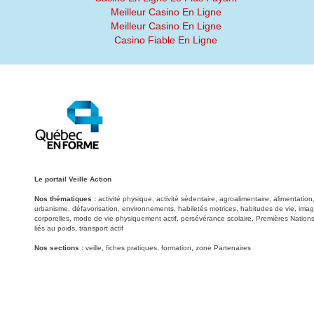
Meilleur Casino En Ligne
Meilleur Casino En Ligne
Casino Fiable En Ligne
Le portail Veille Action
Nos thématiques :
activité physique, activité sédentaire, agroalimentaire, alimentati
urbanisme, défavorisation, environnements, habiletés motrices, habitudes de vie, image
corporelles, mode de vie physiquement actif, persévérance scolaire, Premières Nations
liés au poids, transport actif
Nos sections :
veille, fiches pratiques, formation, zone Partenaires