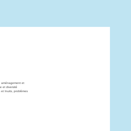
on, aménagement et
 et diversité
 et Inuits, problèmes