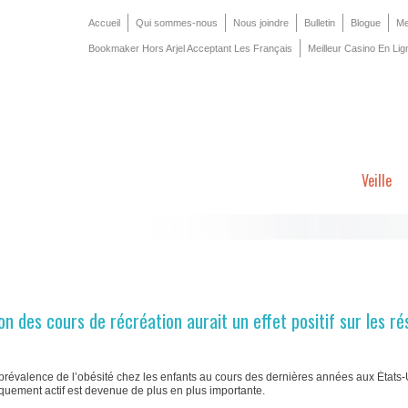
Accueil
Qui sommes-nous
Nous joindre
Bulletin
Blogue
Me
Bookmaker Hors Arjel Acceptant Les Français
Meilleur Casino En Lig
Veille
n des cours de récréation aurait un effet positif sur les ré
prévalence de l’obésité chez les enfants au cours des dernières années aux États-U
uement actif est devenue de plus en plus importante.