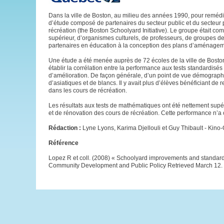
Dans la ville de Boston, au milieu des années 1990, pour remédie
d’étude composé de partenaires du secteur public et du secteur
récréation (the Boston Schoolyard Initiative). Le groupe était 
supérieur, d’organismes culturels, de professeurs, de groupes de 
partenaires en éducation à la conception des plans d’aménagem
Une étude a été menée auprès de 72 écoles de la ville de Boston
établir la corrélation entre la performance aux tests standardis
d’amélioration. De façon générale, d’un point de vue démographi
d’asiatiques et de blancs. Il y avait plus d’élèves bénéficiant d
dans les cours de récréation.
Les résultats aux tests de mathématiques ont été nettement supé
et de rénovation des cours de récréation. Cette performance n’a 
Rédaction :
Lyne Lyons, Karima Djellouli et Guy Thibault - Kin
Référence
Lopez R et coll. (2008) « Schoolyard improvements and standardiz
Community Development and Public Policy Retrieved March 12.