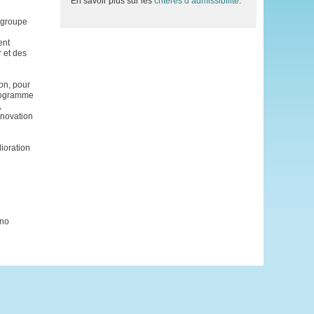
En savoir plus sur les
critères d’admissibilité
.
n groupe
ent
r et des
on, pour
programme
,
énovation
ioration
ino