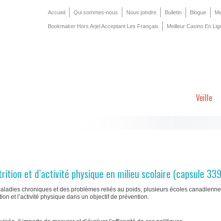
Accueil
Qui sommes-nous
Nous joindre
Bulletin
Blogue
Me
Bookmaker Hors Arjel Acceptant Les Français
Meilleur Casino En Lig
Veille
trition et d’activité physique en milieu scolaire (capsule 339
maladies chroniques et des problèmes reliés au poids, plusieurs écoles canadienne
tion et l’activité physique dans un objectif de prévention.