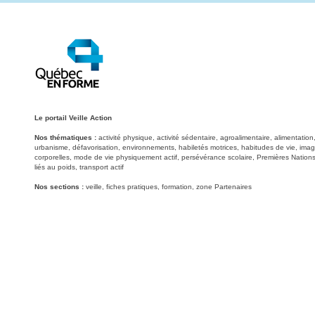
Le portail Veille Action
Nos thématiques :
activité physique, activité sédentaire, agroalimentaire, alimentati
urbanisme, défavorisation, environnements, habiletés motrices, habitudes de vie, image
corporelles, mode de vie physiquement actif, persévérance scolaire, Premières Nations
liés au poids, transport actif
Nos sections :
veille, fiches pratiques, formation, zone Partenaires