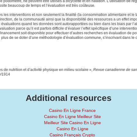
 podomètre, ne peuvent être utilisés à bicyclette et en natation. L’utilisation de reg
site beaucoup de temps et l’évaluation est très coûteuse.
es les interventions et non seulement la finalité (la consommation alimentaire et le 
direction, de la communauté ainsi que la disponibilité des ressources a un effet impo
 les évaluations quand les données sont autorapportées ou bien dans les biais par l
uation parce qu’il est parfois difficile d’évaluer l’effet spécifique d’une interventio
financement soit disponible pour effectuer d’autres recherches en évaluation de po
 en plus de se doter d’une méthodologie d’évaluation commune, s’inscrivant dans le 
es de nutrition et d’activité physique en milieu scolaire »,
Revue canadienne de san
ew/1914
Additional resources
Casino En Ligne France
Casino En Ligne Meilleur Site
Meilleur Site Casino En Ligne
Casino En Ligne
Casino Français Crypto