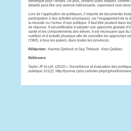
bénéfique pour l’enfant. De plus, certains outils simples, comme le
détaillé peut être une avenue intéressante, cependant cela néces
Lors de l’application de politiques, il importe de documenter tout
participation à des activités physiques), car l’engagement de la 
la réussite ou l’échec d’une politique. Il faut être prudent dans
de réponse. Il est préférable d’adopter une approche globale d’éval
santé et les comportements des élèves. Il est nécessaire que du 
nutrition et d’activité physique afin de connaître les approches
l’OMS, à tous les paliers, dans toutes les provinces.
Rédaction :
Karima Djellouli et Guy Thibault - Kino-Québec
Référence
Taylor JP et coll. (2010) « Surveillance et évaluation des politiqu
publique
101(2). http://journal.cpha.ca/index.php/cjph/article/vi