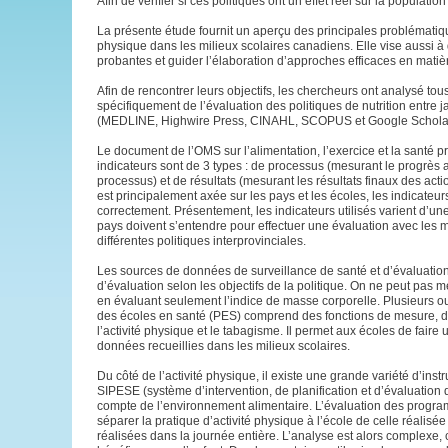
Afin de vérifier si ces politiques ont un effet réel sur la populatio
La présente étude fournit un aperçu des principales problématiques
physique dans les milieux scolaires canadiens. Elle vise aussi 
probantes et guider l’élaboration d’approches efficaces en matièr
Afin de rencontrer leurs objectifs, les chercheurs ont analysé t
spécifiquement de l’évaluation des politiques de nutrition entre 
(MEDLINE, Highwire Press, CINAHL, SCOPUS et Google Scholar
Le document de l’OMS sur l’alimentation, l’exercice et la santé 
indicateurs sont de 3 types : de processus (mesurant le progrès a
processus) et de résultats (mesurant les résultats finaux des act
est principalement axée sur les pays et les écoles, les indicateu
correctement. Présentement, les indicateurs utilisés varient d’une pro
pays doivent s’entendre pour effectuer une évaluation avec les mê
différentes politiques interprovinciales.
Les sources de données de surveillance de santé et d’évaluation 
d’évaluation selon les objectifs de la politique. On ne peut pas mes
en évaluant seulement l’indice de masse corporelle. Plusieurs outi
des écoles en santé (PES) comprend des fonctions de mesure, de p
l’activité physique et le tabagisme. Il permet aux écoles de fair
données recueillies dans les milieux scolaires.
Du côté de l’activité physique, il existe une grande variété d’ins
SIPESE (système d’intervention, de planification et d’évaluation 
compte de l’environnement alimentaire. L’évaluation des programmes
séparer la pratique d’activité physique à l’école de celle réalisée
réalisées dans la journée entière. L’analyse est alors complexe, ca