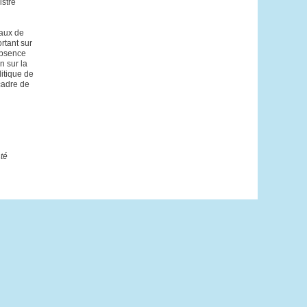
istre
taux de
rtant sur
’absence
n sur la
litique de
cadre de
té