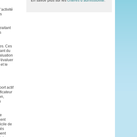
En savoir plus sur les
critères d’admissibilité
.
activité
es
raitant
s
ues. Ces
lant du
aluation
d’évaluer
 et le
ort actif
ficateur
on,
s
le
ient
icile de
tés
ment