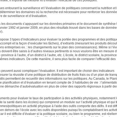
n visée, il importe de mesurer et d’évaluer l’efficacité de ces politiques.
 entourant la surveillance et l’évaluation de politiques concernant la nutrition et l’
à déterminer les domaines où la recherche est nécessaire pour renforcer les donné
e de surveillance et d’évaluation.
ous les documents s’appuyant sur les données primaires et le document de synthèse t
janvier 1992 et janvier 2009, en plus des résultats trouvé dans les bases de donnée
).
propose 3 types d’indicateurs pour évaluer la portée des programmes et des politiq
ccompli et la façon d’exécuter les tâches), d’extrants (mesurant les produits décou
ions entreprises ex. : les changements sur le plan des connaissances). Même si l’év
rs doivent être saisis à d’autres niveaux pertinents si nous voulons être en mesure 
vince à l’autre, d’un district à l’autre, etc. L’école, le district scolaire, la province
mes indicateurs. De cette manière, il sera plus facile de comparer l’efficacité des
peuvent aussi compliquer l’évaluation. Il est important de choisir des indicateurs
urer la réussite d’une politique de distribution de fruits frais ou d’un plan de transp
ls permettent de recueillir des informations sur les politiques. Au Canada, le Plani
lanification et d’évaluation en tenant compte de 3 habitudes de vie : l’alimentati
e une démarche d’autoévaluation en plus de créer des rapports régionaux à partir de
truments pour évaluer le taux de participation à des activités physiques, notamment 
de la santé dans les écoles) qui comprend un module sur l’activité physique et qui t
/politiques en activité physique à l'aide des outils comporte des défis. Il est diff
 en dehors de l’école avec les outils disponibles puisqu’ils comptabilisent les activi
r il est difficile d’évaluer si la politique scolaire, ou bien le programme, est réelle