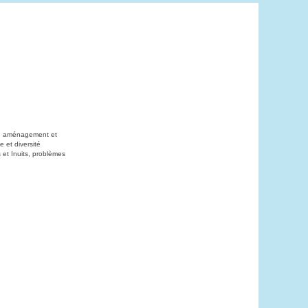
on, aménagement et
 et diversité
 et Inuits, problèmes