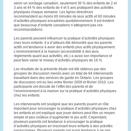
selon un sondage canadien, seulement 36 % des enfants de 2 et
3 ans et 44 % des enfants de 4 et 5 ans pratiquent des activités
physiques chaque semaine. Les lignes directrices
recommandent au moins 60 minutes de jeux actifs et 60 minutes
d’activités physiques encadrées quotidiennement. Il est évident
que beaucoup d’enfants canadiens n’atteignent pas ces
recommandations.
Les parents peuvent influencer la pratique d’activités physiques
chez leurs enfants. Il a d’ailleurs été démontré que les parents
actifs ont tendance à avoir des enfants plus actifs physiquement.
L’environnement à la maison (accessibilité à des jeux,
règlements quant aux activités, etc.) a aussi son importance et
peut faire varier le niveau d’activités physiques de 16 %.
Les résultats de la présente étude ont été obtenus par des
groupes de discussion menés avec un total de 84 intervenants
travaillant dans des services de garde en Ontario. Les groupes
de discussion ont eu lieu entre février 2009 et février 2010. Les
participants ont discuté de l’effet des parents et de
l’environnement à la maison sur la pratique d’activités physiques
chez les enfants.
Les intervenants ont souligné que les parents jouent un rôle
important pour encourager la pratique d’activités physiques chez
les enfants et ont expliqué que jouer dehors peut être un moyen
simple et peu coûteux d’augmenter le jeu actif. Cependant,
plusieurs parents ont tendance à encourager la pratique
d’activités physiques en inscrivant leurs enfants à des activités
parascolaires. Plusieurs parents ont aussi tendance à ne pas