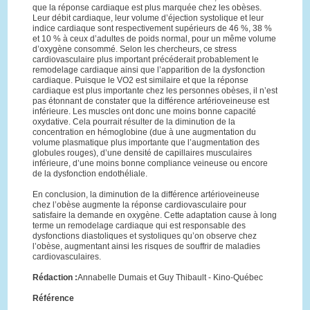
que la réponse cardiaque est plus marquée chez les obèses.
Leur débit cardiaque, leur volume d’éjection systolique et leur
indice cardiaque sont respectivement supérieurs de 46 %, 38 %
et 10 % à ceux d’adultes de poids normal, pour un même volume
d’oxygène consommé. Selon les chercheurs, ce stress
cardiovasculaire plus important précéderait probablement le
remodelage cardiaque ainsi que l’apparition de la dysfonction
cardiaque. Puisque le VO2 est similaire et que la réponse
cardiaque est plus importante chez les personnes obèses, il n’est
pas étonnant de constater que la différence artérioveineuse est
inférieure. Les muscles ont donc une moins bonne capacité
oxydative. Cela pourrait résulter de la diminution de la
concentration en hémoglobine (due à une augmentation du
volume plasmatique plus importante que l’augmentation des
globules rouges), d’une densité de capillaires musculaires
inférieure, d’une moins bonne compliance veineuse ou encore
de la dysfonction endothéliale.
En conclusion, la diminution de la différence artérioveineuse
chez l’obèse augmente la réponse cardiovasculaire pour
satisfaire la demande en oxygène. Cette adaptation cause à long
terme un remodelage cardiaque qui est responsable des
dysfonctions diastoliques et systoliques qu’on observe chez
l’obèse, augmentant ainsi les risques de souffrir de maladies
cardiovasculaires.
Rédaction :
Annabelle Dumais et Guy Thibault - Kino-Québec
Référence