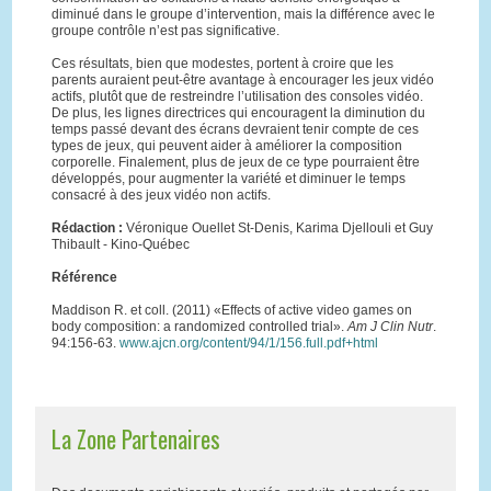
diminué dans le groupe d’intervention, mais la différence avec le
groupe contrôle n’est pas significative.
Ces résultats, bien que modestes, portent à croire que les
parents auraient peut-être avantage à encourager les jeux vidéo
actifs, plutôt que de restreindre l’utilisation des consoles vidéo.
De plus, les lignes directrices qui encouragent la diminution du
temps passé devant des écrans devraient tenir compte de ces
types de jeux, qui peuvent aider à améliorer la composition
corporelle. Finalement, plus de jeux de ce type pourraient être
développés, pour augmenter la variété et diminuer le temps
consacré à des jeux vidéo non actifs.
Rédaction :
Véronique Ouellet St-Denis, Karima Djellouli et Guy
Thibault - Kino-Québec
Référence
Maddison R. et coll. (2011) «Effects of active video games on
body composition: a randomized controlled trial».
Am J Clin Nutr
.
94:156-63.
www.ajcn.org/content/94/1/156.full.pdf+html
La Zone Partenaires