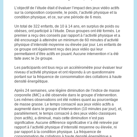
L’objectif de l’étude était d’évaluer l’impact des jeux vidéo actifs
sur la composition corporelle, le poids, l’activité physique et la
condition physique, et ce, sur une période de 6 mois.
Un total de 322 enfants, de 10 à 14 ans, en surplus de poids ou
obèses, ont participé à l’étude. Deux groupes ont été formés. Le
premier a reçu des conseils par rapport à l’activité physique et a
été encouragé à atteindre un minimum de 60 minutes d’activité
physique d’intensité moyenne ou élevée par jour. Les enfants de
ce groupe ont également reçu des jeux vidéo qui leur
permettaient d’être actifs en jouant. Aucune intervention n’a été
faite avec le 2e groupe.
Les participants ont tous reçu un accéléromètre pour évaluer leur
niveau d’activité physique et ont répondu à un questionnaire
portant sur la fréquence de consommation des collations à haute
densité énergétique.
Après 24 semaines, une légère diminution de l’indice de masse
corporelle (IMC) a été observée dans le groupe d’intervention.
Les mêmes observations ont été notées quant au pourcentage
de masse grasse. Le temps consacré aux jeux vidéo actifs a
augmenté dans le groupe d’intervention (10 minutes par jour), et,
parallèlement, le temps consacré à des jeux vidéo classiques
(non actifs), a diminué, mais cette diminution n’est pas
significative. Aucune différence significative n’a été relevée par
rapport à l’activité physique d’intensité moyenne ou élevée, ni
par rapport à la condition physique. La fréquence de
consommation de collations à haute densité énergétique a