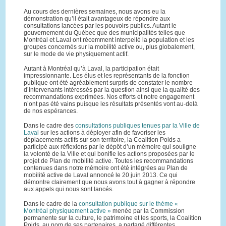
Au cours des dernières semaines, nous avons eu la
démonstration qu’il était avantageux de répondre aux
consultations lancées par les pouvoirs publics. Autant le
gouvernement du Québec que des municipalités telles que
Montréal et Laval ont récemment interpellé la population et les
groupes concernés sur la mobilité active ou, plus globalement,
sur le mode de vie physiquement actif.
Autant à Montréal qu’à Laval, la participation était
impressionnante. Les élus et les représentants de la fonction
publique ont été agréablement surpris de constater le nombre
d’intervenants intéressés par la question ainsi que la qualité des
recommandations exprimées. Nos efforts et notre engagement
n’ont pas été vains puisque les résultats présentés vont au-delà
de nos espérances.
Dans le cadre des
consultations publiques tenues par la Ville de
Laval
sur les actions à déployer afin de favoriser les
déplacements actifs sur son territoire, la Coalition Poids a
participé aux réflexions par le dépôt d’un mémoire qui souligne
la volonté de la Ville et qui bonifie les actions proposées par le
projet de Plan de mobilité active. Toutes les recommandations
contenues dans notre mémoire ont été intégrées au Plan de
mobilité active de Laval annoncé le 20 juin 2013. Ce qui
démontre clairement que nous avons tout à gagner à répondre
aux appels qui nous sont lancés.
Dans le cadre de la
consultation publique sur le thème «
Montréal physiquement active »
menée par la Commission
permanente sur la culture, le patrimoine et les sports, la Coalition
Poids, au nom de ses partenaires, a partagé différentes