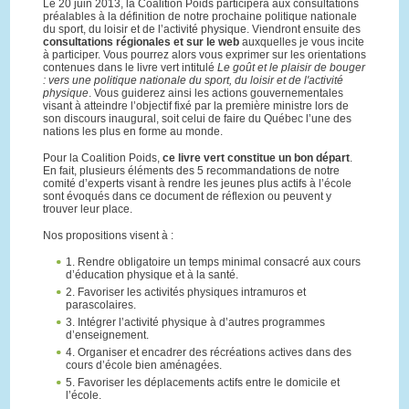
Le 20 juin 2013, la Coalition Poids participera aux consultations
préalables à la définition de notre prochaine politique nationale
du sport, du loisir et de l’activité physique. Viendront ensuite des
consultations régionales et sur le web
auxquelles je vous incite
à participer. Vous pourrez alors vous exprimer sur les orientations
contenues dans le livre vert intitulé
Le goût et le plaisir de bouger
: vers une politique nationale du sport, du loisir et de l'activité
physique
. Vous guiderez ainsi les actions gouvernementales
visant à atteindre l’objectif fixé par la première ministre lors de
son discours inaugural, soit celui de faire du Québec l’une des
nations les plus en forme au monde.
Pour la Coalition Poids,
ce livre vert constitue un bon départ
.
En fait, plusieurs éléments des 5 recommandations de notre
comité d’experts visant à rendre les jeunes plus actifs à l’école
sont évoqués dans ce document de réflexion ou peuvent y
trouver leur place.
Nos propositions visent à :
1. Rendre obligatoire un temps minimal consacré aux cours
d’éducation physique et à la santé.
2. Favoriser les activités physiques intramuros et
parascolaires.
3. Intégrer l’activité physique à d’autres programmes
d’enseignement.
4. Organiser et encadrer des récréations actives dans des
cours d’école bien aménagées.
5. Favoriser les déplacements actifs entre le domicile et
l’école.