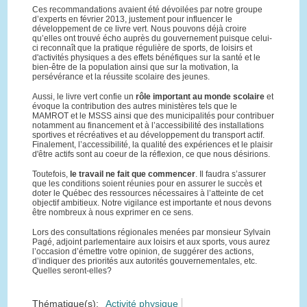
Ces recommandations avaient été dévoilées par notre groupe
d’experts en février 2013, justement pour influencer le
développement de ce livre vert. Nous pouvons déjà croire
qu’elles ont trouvé écho auprès du gouvernement puisque celui-
ci reconnaît que la pratique régulière de sports, de loisirs et
d'activités physiques a des effets bénéfiques sur la santé et le
bien-être de la population ainsi que sur la motivation, la
persévérance et la réussite scolaire des jeunes.
Aussi, le livre vert confie un
rôle important au monde scolaire
et
évoque la contribution des autres ministères tels que le
MAMROT et le MSSS ainsi que des municipalités pour contribuer
notamment au financement et à l’accessibilité des installations
sportives et récréatives et au développement du transport actif.
Finalement, l’accessibilité, la qualité des expériences et le plaisir
d'être actifs sont au coeur de la réflexion, ce que nous désirions.
Toutefois,
le travail ne fait que commencer
. Il faudra s’assurer
que les conditions soient réunies pour en assurer le succès et
doter le Québec des ressources nécessaires à l’atteinte de cet
objectif ambitieux. Notre vigilance est importante et nous devons
être nombreux à nous exprimer en ce sens.
Lors des consultations régionales menées par monsieur Sylvain
Pagé, adjoint parlementaire aux loisirs et aux sports, vous aurez
l’occasion d’émettre votre opinion, de suggérer des actions,
d’indiquer des priorités aux autorités gouvernementales, etc.
Quelles seront-elles?
Thématique(s):
Activité physique