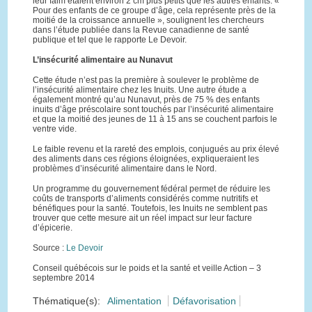
leur faim étaient environ 2 cm plus petits que les autres enfants. «
Pour des enfants de ce groupe d’âge, cela représente près de la
moitié de la croissance annuelle », soulignent les chercheurs
dans l’étude publiée dans la Revue canadienne de santé
publique et tel que le rapporte Le Devoir.
L’insécurité alimentaire au Nunavut
Cette étude n’est pas la première à soulever le problème de
l’insécurité alimentaire chez les Inuits. Une autre étude a
également montré qu’au Nunavut, près de 75 % des enfants
inuits d’âge préscolaire sont touchés par l’insécurité alimentaire
et que la moitié des jeunes de 11 à 15 ans se couchent parfois le
ventre vide.
Le faible revenu et la rareté des emplois, conjugués au prix élevé
des aliments dans ces régions éloignées, expliqueraient les
problèmes d’insécurité alimentaire dans le Nord.
Un programme du gouvernement fédéral permet de réduire les
coûts de transports d’aliments considérés comme nutritifs et
bénéfiques pour la santé. Toutefois, les Inuits ne semblent pas
trouver que cette mesure ait un réel impact sur leur facture
d’épicerie.
Source :
Le Devoir
Conseil québécois sur le poids et la santé et veille Action – 3
septembre 2014
Thématique(s):
Alimentation
Défavorisation