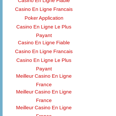
Casino En Ligne Fiable
Casino En Ligne Francais
Poker Application
Casino En Ligne Le Plus
Payant
Casino En Ligne Fiable
Casino En Ligne Francais
Casino En Ligne Le Plus
Payant
Meilleur Casino En Ligne
France
Meilleur Casino En Ligne
France
Meilleur Casino En Ligne
France