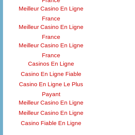
Meilleur Casino En Ligne
France
Meilleur Casino En Ligne
France
Meilleur Casino En Ligne
France
Casinos En Ligne
Casino En Ligne Fiable
Casino En Ligne Le Plus
Payant
Meilleur Casino En Ligne
Meilleur Casino En Ligne
Casino Fiable En Ligne