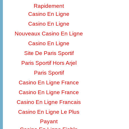
Rapidement
Casino En Ligne
Casino En Ligne
Nouveaux Casino En Ligne
Casino En Ligne
Site De Paris Sportif
Paris Sportif Hors Arjel
Paris Sportif
Casino En Ligne France
Casino En Ligne France
Casino En Ligne Francais
Casino En Ligne Le Plus
Payant