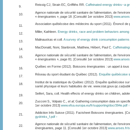
Reissig CJ, Strain EC, Griffiths RR.
Caffeinated energy drinks--a g
9.
Agence nationale de sécurité sanitaire de l’alimentation, de l’envir
10.
« énergisantes », page 18. [Consulté 1er octobre 2013]
www.anses.
Association québécoise des médecins du sport (2011). Énoncé de p
11.
Miller, Kathleen.
Energy drinks, race and problem behaviors among 
12.
Malinauskas et coll.
A survey of energy drink consumption patterns
13.
MacDonald, Noni, Stanbrook, Matthew, Hébert, Paul C.
Caffeinating
14.
Agence nationale de sécurité sanitaire de l’alimentation, de l’envir
15.
« énergisantes », page 81. [Consulté 1er octobre 2013]
www.anses.
Québec en Forme (2012). Boissons énergisantes : un appel à tous p
16.
Réseau du sport étudiant du Québec (2012).
Enquête québécoise su
17.
Institut de la statistique du Québec (2012). Enquête québécoise sur
18.
santé physique et leurs habitudes de vie. www.stat.gouv.qc.ca/pub
Seifert, Sara, coll. Health effects of energy drinks on children, ado
19.
Zucconi S., Volpato C.,
et al
; Gathering consumption data on specif
20.
1er octobre 2013]
www.efsa.europa.eu/fr/supporting/doc/394e.pdf
↑
Addiction Info Suisse (2011). Factsheet Boissons énergisantes. [C
21.
gydrinks_f.pdf
↑
Agence nationale de sécurité sanitaire de l’alimentation, de l’envir
22.
énergisantes, page 11. [Consulté 1er octobre 2013]
www.anses.fr/s