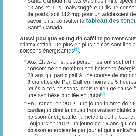
Santé Canada n’a pas établi de limite spécif
13 ans et plus, mais suggère qu'ils ne cons
de poids, soit 112 mg; pour un adolescent de
tableau des tene
savoir plus, consulter le
Santé Canada.
Aussi peu que 50 mg de caféine
peuvent cau
d’intoxication. De plus en plus de cas sont liés
[8]
boissons énergisantes
.
Aux États-Unis, des personnes ont souffert d
consommé de nombreuses boissons énergisan
28 ans qui participait à une course de motocro
8 canettes de Red Bull en moins de 5 heure
reliés à ces boissons, mais le lien de cause à
[9]
une synthèse publiée en 2009
.
En France, en 2012, une jeune femme de 16 
cardiaque dont la cause très vraisemblable 
boisson énergisante, jumelée à de l’alcool e
Toujours en 2012, un jeune de 16 ans qui c
boisson énergisante par jour et qui s’entraîn