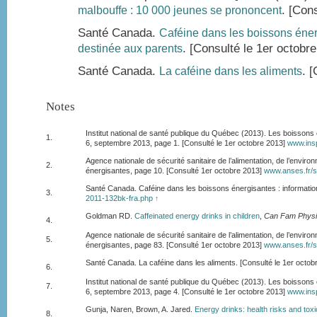
. [Con
malbouffe : 10 000 jeunes se prononcent
Santé Canada.
Caféine dans les boissons éner
. [Consulté le 1er octobr
destinée aux parents
Santé Canada.
. 
La caféine dans les aliments
Notes
Institut national de santé publique du Québec (2013). Les boisso
1.
6, septembre 2013, page 1. [Consulté le 1er octobre 2013]
www.insp
Agence nationale de sécurité sanitaire de l’alimentation, de l’envir
2.
énergisantes, page 10. [Consulté 1er octobre 2013]
www.anses.fr/s
Santé Canada. Caféine dans les boissons énergisantes : informatio
3.
2011-132bk-fra.php
↑
Goldman RD.
Caffeinated energy drinks in children
,
Can Fam Physi
4.
Agence nationale de sécurité sanitaire de l’alimentation, de l’envir
5.
énergisantes, page 83. [Consulté 1er octobre 2013]
www.anses.fr/s
Santé Canada. La caféine dans les aliments. [Consulté le 1er octo
6.
Institut national de santé publique du Québec (2013). Les boisso
7.
6, septembre 2013, page 4. [Consulté le 1er octobre 2013]
www.insp
Gunja, Naren, Brown, A. Jared.
Energy drinks: health risks and toxi
8.