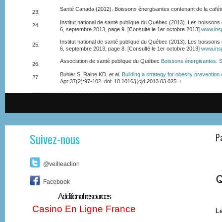
Santé Canada (2012). Boissons énergisantes contenant de la caféi
23.
Institut national de santé publique du Québec (2013). Les boisso
24.
6, septembre 2013, page 9. [Consulté le 1er octobre 2013]
www.insp
Institut national de santé publique du Québec (2013). Les boisso
25.
6, septembre 2013, page 8. [Consulté le 1er octobre 2013]
www.insp
Association de santé publique du Québec
Boissons énergisantes. S
26.
Buhler S, Raine KD,
et al
.
Building a strategy for obesity preventio
27.
Apr;37(2):97-102. doi: 10.1016/j.jcjd.2013.03.025.
↑
Suivez-nous
P
@veilleaction
Facebook
Additional resources
Casino En Ligne France
Le