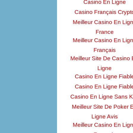
Casino En Ligne
Casino Français Crypt
Meilleur Casino En Lig
France
Meilleur Casino En Lig
Français
Meilleur Site De Casino
Ligne
Casino En Ligne Fiabl
Casino En Ligne Fiabl
Casino En Ligne Sans 
Meilleur Site De Poker 
Ligne Avis
Meilleur Casino En Lig