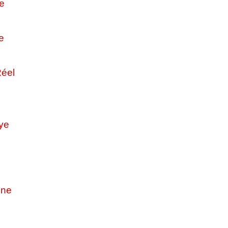
e
e
Réel
ye
gne