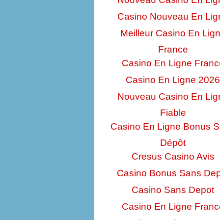
Casino Nouveau En Lig
Meilleur Casino En Lig
France
Casino En Ligne Franc
Casino En Ligne 2026
Nouveau Casino En Lig
Fiable
Casino En Ligne Bonus 
Dépôt
Cresus Casino Avis
Casino Bonus Sans Dep
Casino Sans Depot
Casino En Ligne Franc