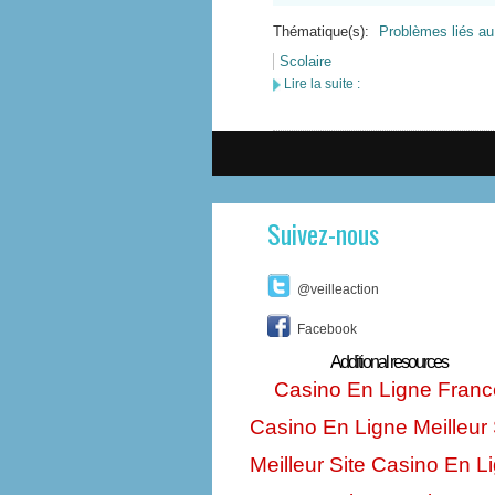
Thématique(s):
Problèmes liés au
Scolaire
Lire la suite :
Suivez-nous
@veilleaction
Facebook
Additional resources
Casino En Ligne Franc
Casino En Ligne Meilleur 
Meilleur Site Casino En L