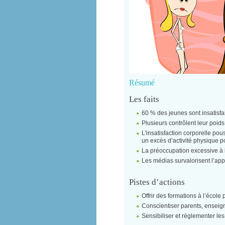
Résumé
Les faits
60 % des jeunes sont insatisfa
Plusieurs contrôlent leur poi
L'insatisfaction corporelle pou
un excès d’activité physique 
La préoccupation excessive à l
Les médias survalorisent l’ap
Pistes d’actions
Offrir des formations à l’école 
Conscientiser parents, enseign
Sensibiliser et réglementer le