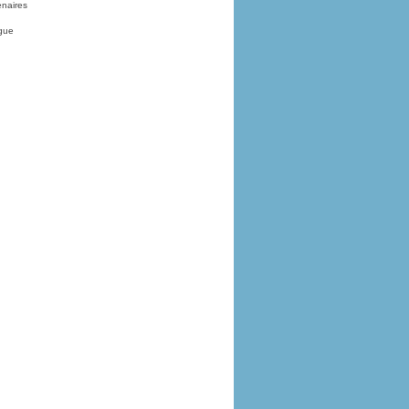
enaires
ogue