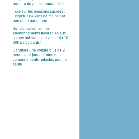
prendre du poids pendant l’été
Taxe sur les boissons sucrées :
jusqu’à 3,64 kilos de moins par
personne par année
Sensibilisation sur les
environnements favorables aux
saines habitudes de vie : déjà 10
000 participants!
Conduire une voiture plus de 2
heures par jour entraîne des
comportements néfastes pour la
santé