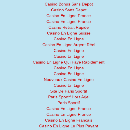
Casino Bonus Sans Depot
Casino Sans Depot
Casino En Ligne France
Casino En Ligne France
Casino Retrait Rapide
Casino En Ligne Suisse
Casino En Ligne
Casino En Ligne Argent Réel
Casino En Ligne
Casino En Ligne
Casino En Ligne Qui Paye Rapidement
Casino En Ligne
Casino En Ligne
Nouveaux Casino En Ligne
Casino En Ligne
Site De Paris Sportif
Paris Sportif Hors Arjel
Paris Sportif
Casino En Ligne France
Casino En Ligne France
Casino En Ligne Francais
Casino En Ligne Le Plus Payant